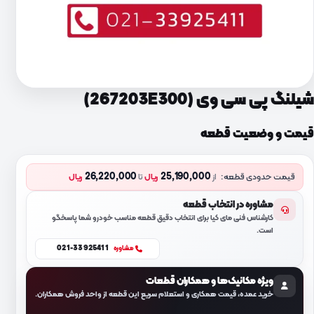
شیلنگ پی سی وی (267203E300)
قیمت و وضعیت قطعه
26,220,000
25,190,000
قیمت حدودی قطعه:
از
ریال
تا
ریال
مشاوره در انتخاب قطعه
کارشناس فنی مای کیا برای انتخاب دقیق قطعه مناسب خودرو شما پاسخگو
است.
021-33925411
مشاوره
ویژه مکانیک‌ها و همکاران قطعات
خرید عمده، قیمت همکاری و استعلام سریع این قطعه از واحد فروش همکاران.