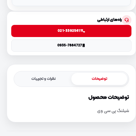
راه‌های ارتباطی
021-33925411
0935-7884727
توضیحات
نظرات و تجربیات
توضیحات محصول
شیلنگ پی سی وی