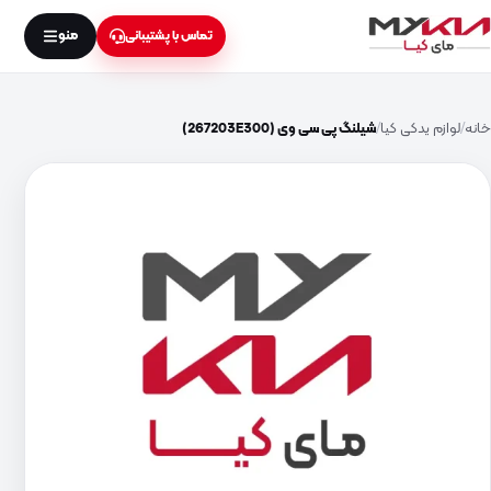
منو
تماس با پشتیبانی
خانه
لوازم یدکی کیا
شیلنگ پی سی وی (267203E300)