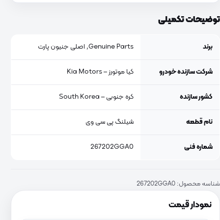
توضیحات تکمیلی
برند
Genuine Parts, اصلی جنیون پارت
شرکت سازنده خودرو
کیا موتورز – Kia Motors
کشور سازنده
کره جنوبی – South Korea
نام قطعه
شیلنگ پی سی وی
شماره فنی
267202GGA0
شناسه محصول:
267202GGA0
نمودار قیمت