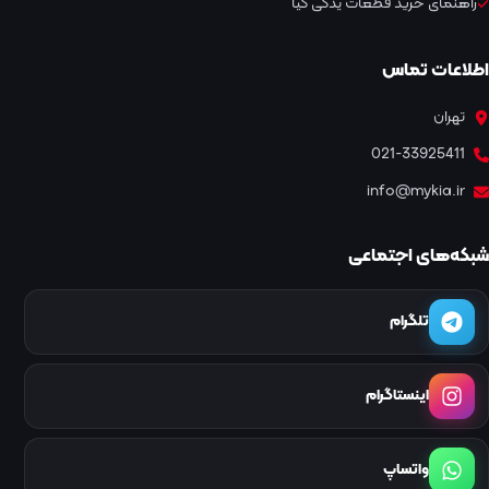
راهنمای خرید قطعات یدکی کیا
اطلاعات تماس
تهران
021-33925411
info@mykia.ir
شبکه‌های اجتماعی
تلگرام
اینستاگرام
واتساپ