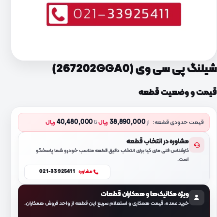
شیلنگ پی سی وی (267202GGA0)
قیمت و وضعیت قطعه
40,480,000
38,890,000
قیمت حدودی قطعه:
از
ریال
تا
ریال
مشاوره در انتخاب قطعه
کارشناس فنی مای کیا برای انتخاب دقیق قطعه مناسب خودرو شما پاسخگو
است.
021-33925411
مشاوره
ویژه مکانیک‌ها و همکاران قطعات
خرید عمده، قیمت همکاری و استعلام سریع این قطعه از واحد فروش همکاران.