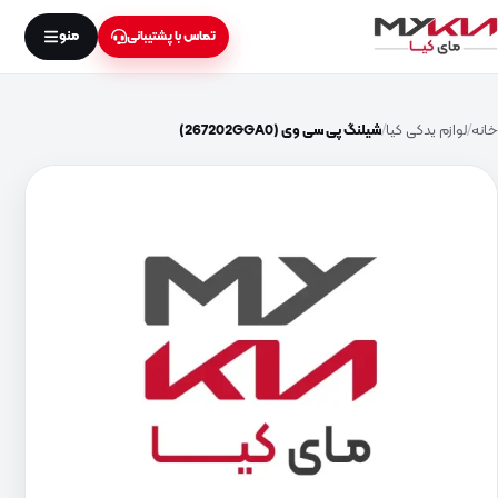
منو
تماس با پشتیبانی
خانه
لوازم یدکی کیا
شیلنگ پی سی وی (267202GGA0)