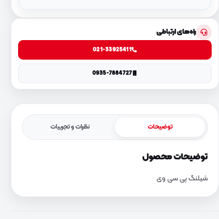
راه‌های ارتباطی
021-33925411
0935-7884727
توضیحات
نظرات و تجربیات
توضیحات محصول
شیلنگ پی سی وی