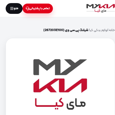
منو
تماس با پشتیبانی
خانه
لوازم یدکی کیا
شیلنگ پی سی وی (267203E100)