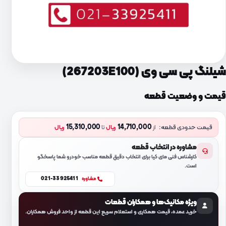
شیلنگ پی سی وی (267203E100)
قیمت و وضعیت قطعه
15,310,000
14,710,000
قیمت حدودی قطعه:
از
ریال
تا
ریال
مشاوره در انتخاب قطعه
کارشناس فنی مای کیا برای انتخاب دقیق قطعه مناسب خودرو شما پاسخگو
است.
021-33925411
مشاوره
ویژه مکانیک‌ها و همکاران قطعات
خرید عمده، قیمت همکاری و استعلام سریع این قطعه از واحد فروش همکاران.