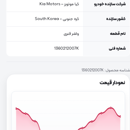
شرکت سازنده خودرو
کیا موتورز – Kia Motors
کشور سازنده
کره جنوبی – South Korea
نام قطعه
واشر فنری
شماره فنی
1360212007K
شناسه محصول:
1360212007K
نمودار قیمت