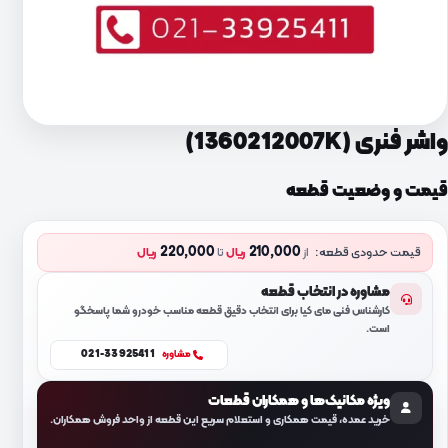
واشر فنری (1360212007K)
قیمت و وضعیت قطعه
220,000
210,000
قیمت حدودی قطعه:
از
ریال
تا
ریال
مشاوره در انتخاب قطعه
کارشناس فنی مای کیا برای انتخاب دقیق قطعه مناسب خودرو شما پاسخگو
است.
021-33925411
مشاوره
ویژه مکانیک‌ها و همکاران قطعات
خرید عمده، قیمت همکاری و استعلام سریع این قطعه از واحد فروش همکاران.