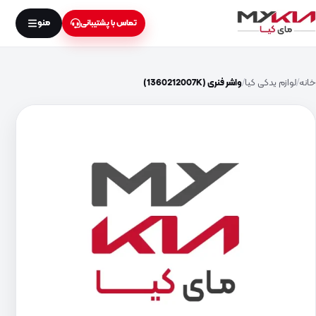
منو
تماس با پشتیبانی
خانه
لوازم یدکی کیا
واشر فنری (1360212007K)