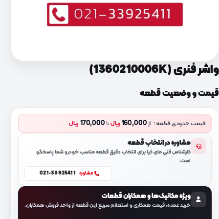
واشر فنری (1360210006K)
قیمت و وضعیت قطعه
170,000
160,000
قیمت حدودی قطعه:
از
ریال
تا
ریال
مشاوره در انتخاب قطعه
کارشناس فنی مای کیا برای انتخاب دقیق قطعه مناسب خودرو شما پاسخگو
است.
021-33925411
مشاوره
ویژه مکانیک‌ها و همکاران قطعات
خرید عمده، قیمت همکاری و استعلام سریع این قطعه از واحد فروش همکاران.