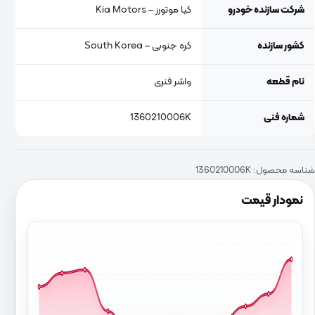
شرکت سازنده خودرو
کیا موتورز – Kia Motors
کشور سازنده
کره جنوبی – South Korea
نام قطعه
واشر فنری
شماره فنی
1360210006K
شناسه محصول:
1360210006K
نمودار قیمت