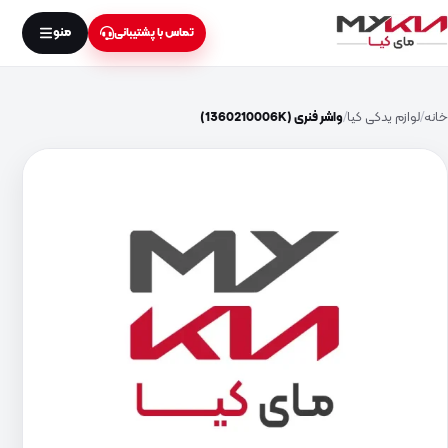
منو
تماس با پشتیبانی
خانه
لوازم یدکی کیا
واشر فنری (1360210006K)