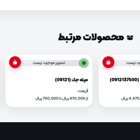
محصولات مرتبط
د نیست
تصویر موجود نیست
0)
میله جک (09121)
قیمت:
از 670,000 ریال تا 700,000 ریال