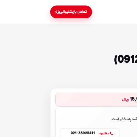
تماس با پشتیبانی
15
ریال
 شما پاسخگو است.
021-33925411
مشاوره