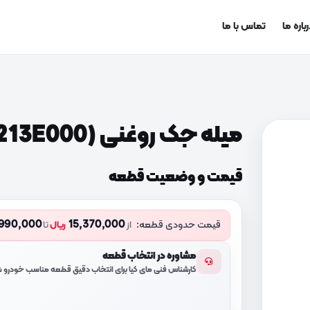
باره ما
تماس با ما
میله جک روغنی (091213E000)
قیمت و وضعیت قطعه
,990,000
15,370,000
قیمت حدودی قطعه:
از
ریال
تا
مشاوره در انتخاب قطعه
کارشناس فنی مای کیا برای انتخاب دقیق قطعه مناسب خودرو