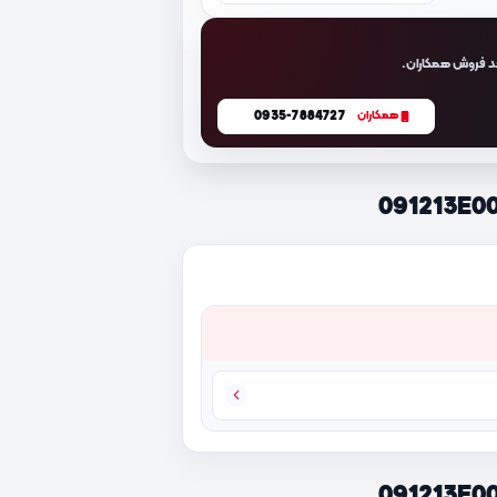
د فروش همکاران.
0935-7884727
همکاران