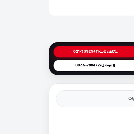
تلفن ثابت
021-33925411
موبایل
0935-7884727
یات