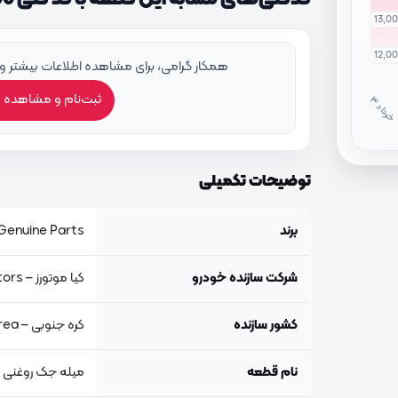
13,0
12,0
همکار گرامی، برای مشاهده اطلاعات بیشتر و
ثبت‌نام و مشاهده 
خ
ر
دا
توضیحات تکمیلی
برند
Genuine Parts, اصلی جنیون پار
شرکت سازنده خودرو
کیا موتورز – Kia Motors
کشور سازنده
کره جنوبی – South Korea
نام قطعه
میله جک روغنی