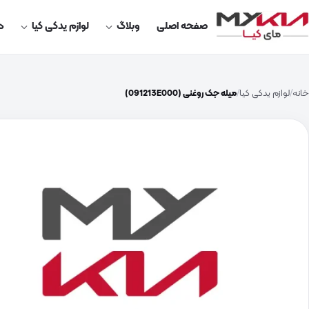
صفحه اصلی
وبلاگ
لوازم یدکی کیا
در
خانه
لوازم یدکی کیا
میله جک روغنی (091213E000)