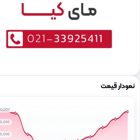
نمودار قیمت
00,000
00,000
00,000