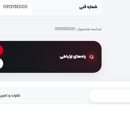
شماره فنی
091213E000
شناسه محصول:
091213E000
راه‌های ارتباطی
نظرات و تجرب