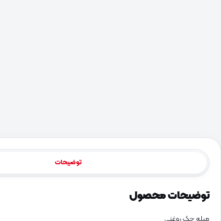
توضیحات
توضیحات محصول
میله جک روغنی