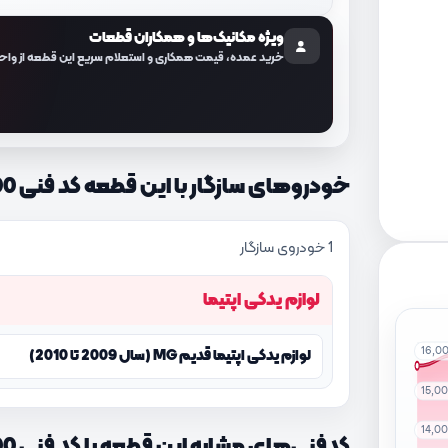
ویژه مکانیک‌ها و همکاران قطعات
خرید عمده، قیمت همکاری و استعلام سریع این قطعه از واح
خودروهای سازگار با این قطعه کد فنی 091213E000
1 خودروی سازگار
لوازم یدکی اپتیما
16,0
لوازم یدکی اپتیما قدیم MG (سال 2009 تا 2010)
15,0
14,0
کدفنی‌های مشابه این قطعه با کد فنی 091213E000