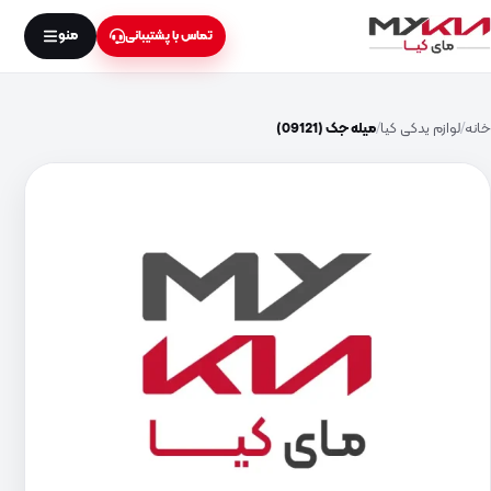
منو
تماس با پشتیبانی
خانه
لوازم یدکی کیا
میله جک (09121)