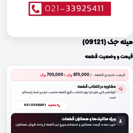
میله جک (09121)
قیمت و وضعیت قطعه
700,000
670,000
قیمت حدودی قطعه:
از
ریال
تا
ریال
مشاوره در انتخاب قطعه
کارشناس فنی مای کیا برای انتخاب دقیق قطعه مناسب خودرو شما پاسخگو
است.
021-33925411
مشاوره
ویژه مکانیک‌ها و همکاران قطعات
خرید عمده، قیمت همکاری و استعلام سریع این قطعه از واحد فروش همکاران.