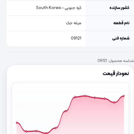
کشور سازنده
کره جنوبی – South Korea
نام قطعه
میله جک
شماره فنی
09121
شناسه محصول:
09121
نمودار قیمت