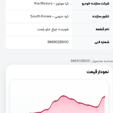
شرکت سازنده خودرو
کیا موتورز – Kia Motors
کشور سازنده
کره جنوبی – South Korea
نام قطعه
شوینده چراغ جلو راست
شماره فنی
986902B500
شناسه محصول:
986902B500
نمودار قیمت