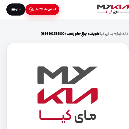
منو
تماس با پشتیبانی
خانه
لوازم یدکی کیا
شوینده چراغ جلو راست (986902B500)