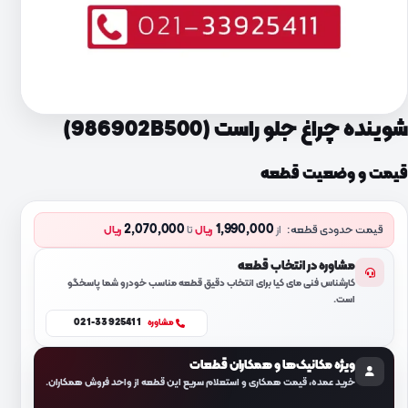
شوینده چراغ جلو راست (986902B500)
قیمت و وضعیت قطعه
2,070,000
1,990,000
قیمت حدودی قطعه:
از
ریال
تا
ریال
مشاوره در انتخاب قطعه
کارشناس فنی مای کیا برای انتخاب دقیق قطعه مناسب خودرو شما پاسخگو
است.
021-33925411
مشاوره
ویژه مکانیک‌ها و همکاران قطعات
خرید عمده، قیمت همکاری و استعلام سریع این قطعه از واحد فروش همکاران.