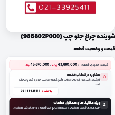
شوینده چراغ جلو چپ (986802P000)
قیمت و وضعیت قطعه
45,670,000
43,880,000
قیمت حدودی قطعه:
از
ریال
تا
ریال
مشاوره در انتخاب قطعه
کارشناس فنی مای کیا برای انتخاب دقیق قطعه مناسب خودرو شما پاسخگو
است.
021-33925411
مشاوره
ویژه مکانیک‌ها و همکاران قطعات
خرید عمده، قیمت همکاری و استعلام سریع این قطعه از واحد فروش همکاران.