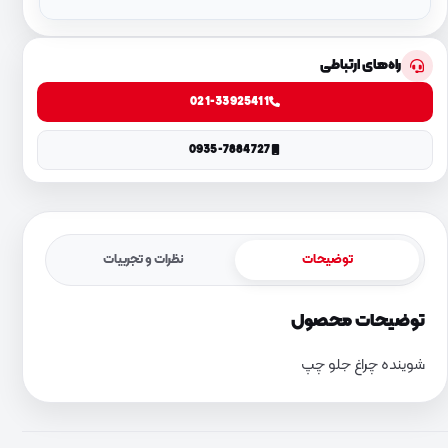
راه‌های ارتباطی
021-33925411
0935-7884727
توضیحات
نظرات و تجربیات
توضیحات محصول
شوینده چراغ جلو چپ