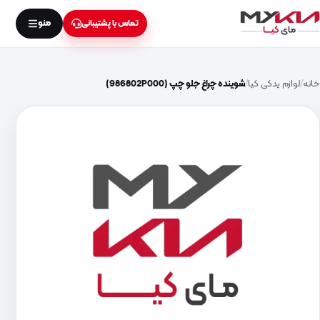
منو
تماس با پشتیبانی
خانه
لوازم یدکی کیا
شوینده چراغ جلو چپ (986802P000)