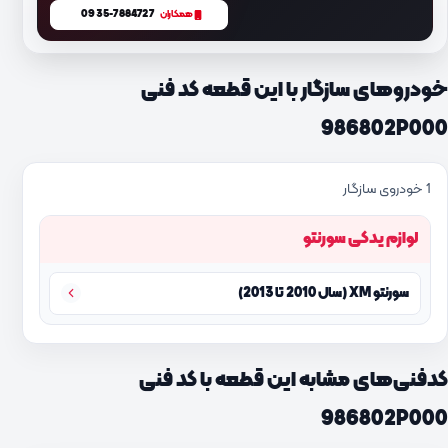
0935-7884727
همکاران
خودروهای سازگار با این قطعه کد فنی
986802P000
1 خودروی سازگار
لوازم یدکی سورنتو
سورنتو XM (سال 2010 تا 2013)
کدفنی‌های مشابه این قطعه با کد فنی
986802P000