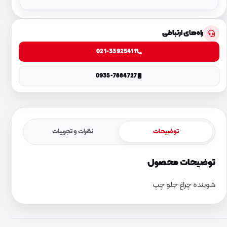
راه‌های ارتباطی
021-33925411
0935-7884727
توضیحات
نظرات و تجربیات
توضیحات محصول
شوینده چراغ جلو چپ