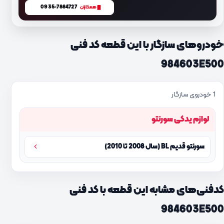
0935-7884727
همکاران
خودروهای سازگار با این قطعه کد فنی
984603E500
1 خودروی سازگار
لوازم یدکی سورنتو
سورنتو قدیم BL (سال 2008 تا 2010)
کدفنی‌های مشابه این قطعه با کد فنی
984603E500