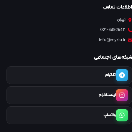
اطلاعات تماس
تهران
021-33925411
info@mykia.ir
شبکه‌های اجتماعی
تلگرام
اینستاگرام
واتساپ