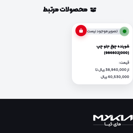
محصولات مرتبط
تصویر موجود نیست
شوینده چراغ جلو چپ
(984602J000)
قیمت:
از 38,940,000 ریال تا
40,530,000 ریال