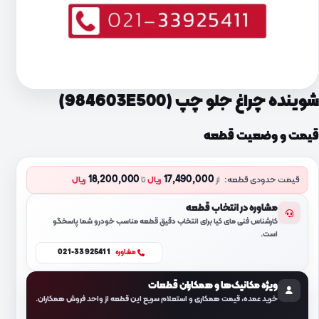
شوینده چراغ جلو چپ (984603E500)
قیمت و وضعیت قطعه
18,200,000
17,490,000
قیمت حدودی قطعه:
از
ریال
تا
ریال
مشاوره در انتخاب قطعه
کارشناس فنی مای کیا برای انتخاب دقیق قطعه مناسب خودرو شما پاسخگو
است.
021-33925411
مشاوره
ویژه مکانیک‌ها و همکاران قطعات
خرید عمده، قیمت همکاری و استعلام سریع این قطعه از واحد فروش همکاران.