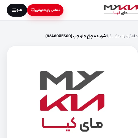
منو
تماس با پشتیبانی
خانه
لوازم یدکی کیا
شوینده چراغ جلو چپ (984603E500)