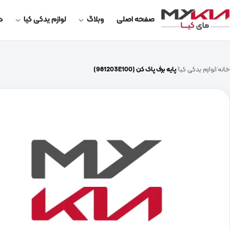
صفحه اصلی
وبلاگ
لوازم یدکی کیا
در
خانه
لوازم یدکی کیا
پایه برف پاک کن (981203E100)