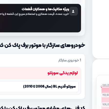
ویژه مکانیک‌ها و همکاران قطعات
خرید عمده، قیمت همکاری و استعلام سریع این قطعه از واح
خودروهای سازگار با موتور برف پاک کن کد فنی E100
1 خودروی سازگار
لوازم یدکی سورنتو
120,
سورنتو قدیم BL (سال 2008 تا 2010)
112,
105,
کدفنی‌های مشابه موتور برف پاک کن با کد فنی E100