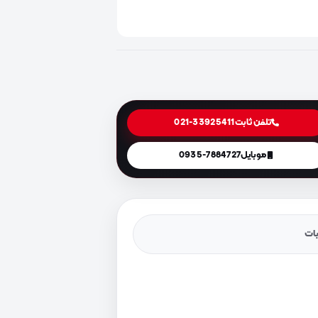
تلفن ثابت
021-33925411
موبایل
0935-7884727
یات