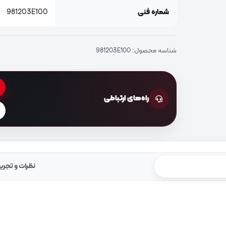
شماره فنی
981203E100
شناسه محصول:
981203E100
راه‌های ارتباطی
نظرات و تجرب