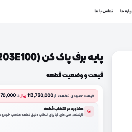
باره ما
تماس با ما
پایه برف پاک کن (981203E100)
قیمت و وضعیت قطعه
370,000
113,730,000
قیمت حدودی قطعه:
از
ریال
تا
مشاوره در انتخاب قطعه
کارشناس فنی مای کیا برای انتخاب دقیق قطعه مناسب خودرو