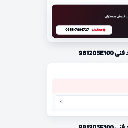
د فروش همکاران.
0935-7884727
همکاران
981203
981203