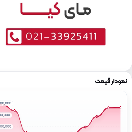
نمودار قیمت
000,000
500,000
000,000