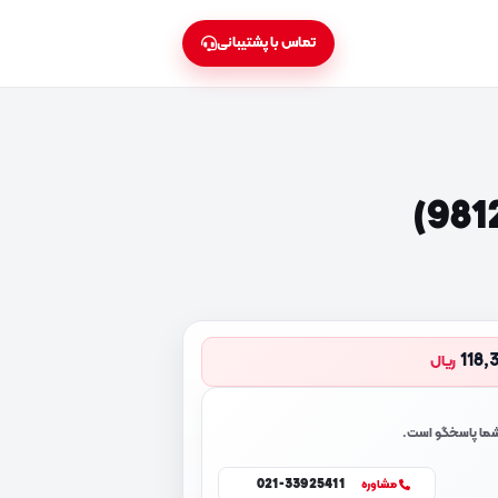
تماس با پشتیبانی
118,
ریال
 شما پاسخگو است.
021-33925411
مشاوره