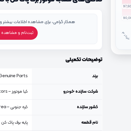
97,5
90,0
همکار گرامی، برای مشاهده اطلاعات بیشتر و
ثبت‌نام و مشاهده 
خ
ر
دا
توضیحات تکمیلی
برند
Genuine Parts, اصلی جنیون پار
شرکت سازنده خودرو
کیا موتورز – Kia Motors
کشور سازنده
کره جنوبی – South Korea
نام قطعه
پایه برف پاک کن