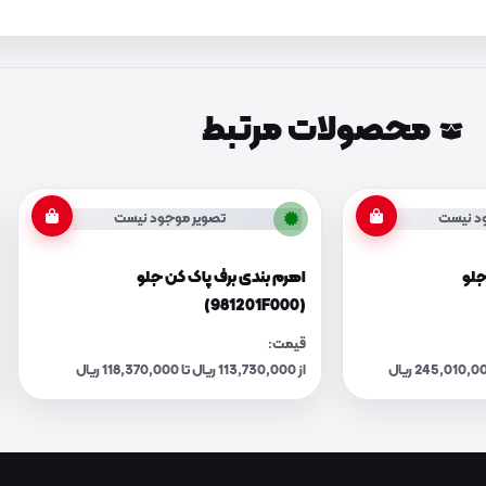
محصولات مرتبط
د نیست
تصویر موجود نیست
جلو
اهرم بندی برف پاک کن جلو
(981201F000)
قیمت:
از 113,730,000 ریال تا 118,370,000 ریال