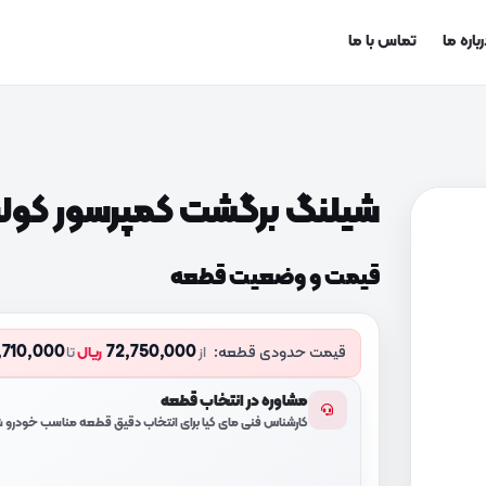
باره ما
تماس با ما
شیلنگ برگشت کمپرسور کولر (7762A7610
قیمت و وضعیت قطعه
,710,000
72,750,000
قیمت حدودی قطعه:
از
ریال
تا
مشاوره در انتخاب قطعه
کارشناس فنی مای کیا برای انتخاب دقیق قطعه مناسب خودرو