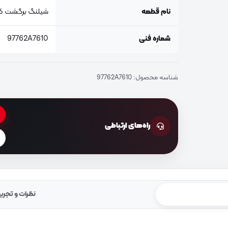
نام قطعه
شیلنگ برگشت کم
شماره فنی
97762A7610
شناسه محصول:
97762A7610
راه‌های ارتباطی
نظرات و تجرب