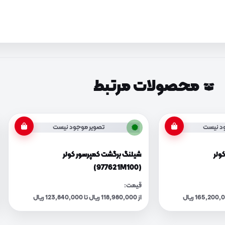
محصولات مرتبط
د نیست
تصویر موجود نیست
ولر
شیلنگ برگشت کمپرسور کولر
(977621M100)
قیمت:
از 118,980,000 ریال تا 123,840,000 ریال