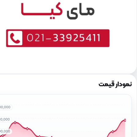
نمودار قیمت
00,000
00,000
00,000