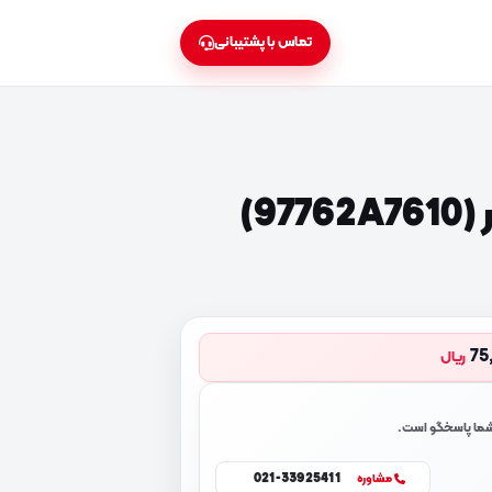
تماس با پشتیبانی
9)
75
ریال
 شما پاسخگو است.
021-33925411
مشاوره