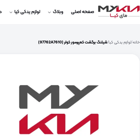
صفحه اصلی
وبلاگ
لوازم یدکی کیا
در
خانه
لوازم یدکی کیا
شیلنگ برگشت کمپرسور کولر (97762A7610)