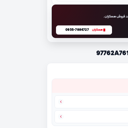
د فروش همکاران.
0935-7884727
همکاران