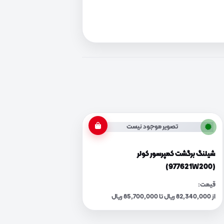
تصویر موجود نیست
شیلنگ برگشت کمپرسور کولر
(977621W200)
قیمت:
از 82,340,000 ریال تا 85,700,000 ریال