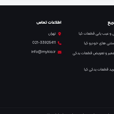
یع
اطلاعات تماس
و عیب یابی قطعات کیا
تهران
021-33925411
نستنی های خودرو کیا
info@mykia.ir
عمیر و تعویض قطعات یدکی
ید قطعات یدکی کیا