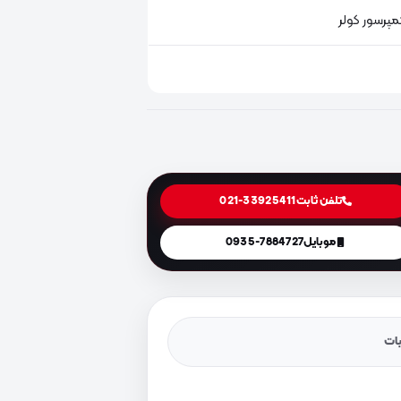
پرسور کولر
تلفن ثابت
021-33925411
موبایل
0935-7884727
یات