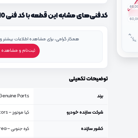
65,0
کدفنی‌های مشابه این قطعه با کد فنی 97762A7610
60,0
خ
ر
دا
همکار گرامی، برای مشاهده اطلاعات بیشتر و
ثبت‌نام و مشاهده 
توضیحات تکمیلی
برند
Genuine Parts, اصلی جنیون پار
شرکت سازنده خودرو
کیا موتورز – Kia Motors
کشور سازنده
کره جنوبی – South Korea