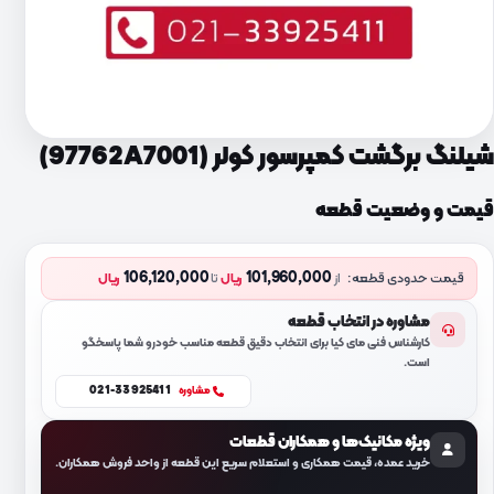
شیلنگ برگشت کمپرسور کولر (97762A7001)
قیمت و وضعیت قطعه
106,120,000
101,960,000
قیمت حدودی قطعه:
از
ریال
تا
ریال
مشاوره در انتخاب قطعه
کارشناس فنی مای کیا برای انتخاب دقیق قطعه مناسب خودرو شما پاسخگو
است.
021-33925411
مشاوره
ویژه مکانیک‌ها و همکاران قطعات
خرید عمده، قیمت همکاری و استعلام سریع این قطعه از واحد فروش همکاران.