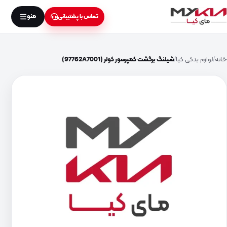
منو
تماس با پشتیبانی
خانه
لوازم یدکی کیا
شیلنگ برگشت کمپرسور کولر (97762A7001)