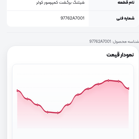
نام قطعه
شیلنگ برگشت کمپرسور کولر
شماره فنی
97762A7001
شناسه محصول:
97762A7001
نمودار قیمت