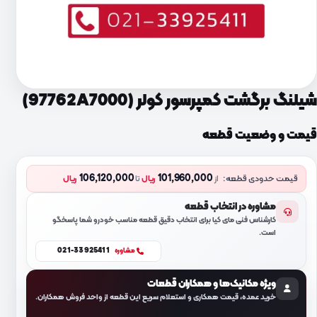
شیلنگ برگشت کمپرسور کولر (97762A7000)
قیمت و وضعیت قطعه
106,120,000
101,960,000
قیمت حدودی قطعه:
از
ریال
تا
ریال
مشاوره در انتخاب قطعه
کارشناس فنی مای کیا برای انتخاب دقیق قطعه مناسب خودرو شما پاسخگو
است.
021-33925411
مشاوره
ویژه مکانیک‌ها و همکاران قطعات
خرید عمده، قیمت همکاری و استعلام سریع این قطعه از واحد فروش همکاران.