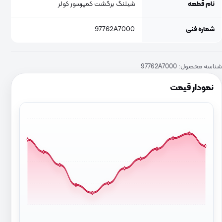
نام قطعه
شیلنگ برگشت کمپرسور کولر
شماره فنی
97762A7000
شناسه محصول:
97762A7000
نمودار قیمت