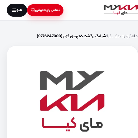
منو
تماس با پشتیبانی
خانه
لوازم یدکی کیا
شیلنگ برگشت کمپرسور کولر (97762A7000)