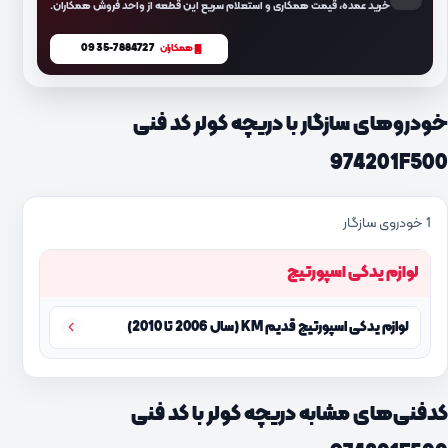
خرید عمده، قیمت همکاری و استعلام سریع این قطعه از واحد فروش همکاران.
0935-7884727
همکاران
خودروهای سازگار با دریچه کولر کد فنی
974201F500
1 خودروی سازگار
لوازم یدکی اسپورتیج
لوازم یدکی اسپورتیج قدیم KM (سال 2006 تا 2010)
کدفنی‌های مشابه دریچه کولر با کد فنی