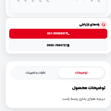
د
۱
د
۴
راه‌های ارتباطی
021-33925411
0935-7884727
توضیحات
نظرات و تجربیات
توضیحات محصول
دریچه هوای بخاری وسط راست