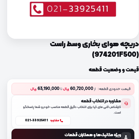
دریچه هوای بخاری وسط راست
(974201F500)
قیمت و وضعیت قطعه
63,190,000
60,720,000
قیمت حدودی قطعه:
از
ریال
تا
ریال
مشاوره در انتخاب قطعه
کارشناس فنی مای کیا برای انتخاب دقیق قطعه مناسب خودرو شما پاسخگو
است.
021-33925411
مشاوره
ویژه مکانیک‌ها و همکاران قطعات