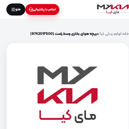
منو
تماس با پشتیبانی
خانه
لوازم یدکی کیا
دریچه هوای بخاری وسط راست (974201F500)