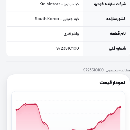
شرکت سازنده خودرو
کیا موتورز – Kia Motors
کشور سازنده
کره جنوبی – South Korea
نام قطعه
واشر فنری
شماره فنی
972351C100
شناسه محصول:
972351C100
نمودار قیمت