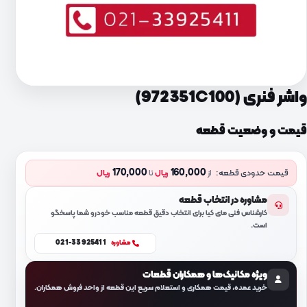
واشر فنری (972351C100)
قیمت و وضعیت قطعه
170,000
160,000
قیمت حدودی قطعه:
از
ریال
تا
ریال
مشاوره در انتخاب قطعه
کارشناس فنی مای کیا برای انتخاب دقیق قطعه مناسب خودرو شما پاسخگو
است.
021-33925411
مشاوره
ویژه مکانیک‌ها و همکاران قطعات
خرید عمده، قیمت همکاری و استعلام سریع این قطعه از واحد فروش همکاران.