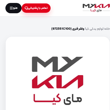
منو
تماس با پشتیبانی
خانه
لوازم یدکی کیا
واشر فنری (972351C100)