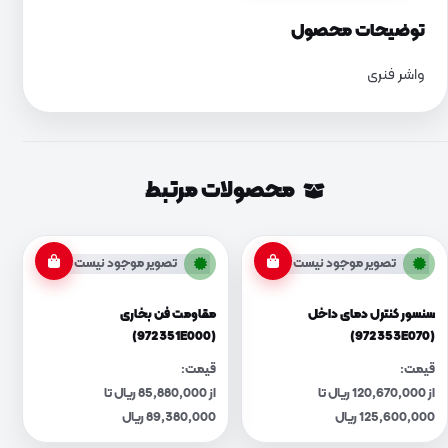
توضیحات محصول
واشر فنری
محصولات مرتبط
تصویر موجود نیست
تصویر موجود نیست
سنسور کنترل دمای داخل
مقاومت فن بخاری
(972351E000)
(972353E070)
قیمت:
قیمت:
از 120,670,000 ریال تا
از 85,880,000 ریال تا
125,600,000 ریال
89,380,000 ریال