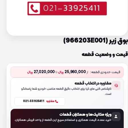
بوق زیر (966203E001)
قیمت و وضعیت قطعه
27,020,000
25,960,000
قیمت حدودی قطعه:
از
ریال
تا
ریال
مشاوره در انتخاب قطعه
کارشناس فنی مای کیا برای انتخاب دقیق قطعه مناسب خودرو شما پاسخگو
است.
021-33925411
مشاوره
ویژه مکانیک‌ها و همکاران قطعات
خرید عمده، قیمت همکاری و استعلام سریع این قطعه از واحد فروش همکاران.