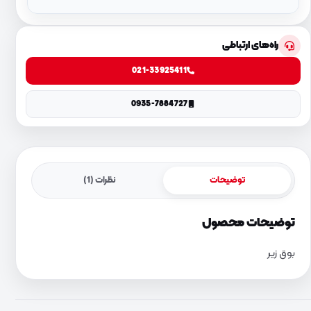
راه‌های ارتباطی
021-33925411
0935-7884727
توضیحات
نظرات (1)
توضیحات محصول
بوق زیر