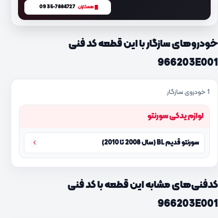
0935-7884727
همکاران
خودروهای سازگار با این قطعه کد فنی
966203E001
1 خودروی سازگار
لوازم یدکی سورنتو
سورنتو قدیم BL (سال 2008 تا 2010)
کدفنی‌های مشابه این قطعه با کد فنی
966203E001