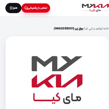
منو
تماس با پشتیبانی
خانه
لوازم یدکی کیا
بوق زیر (966203E001)