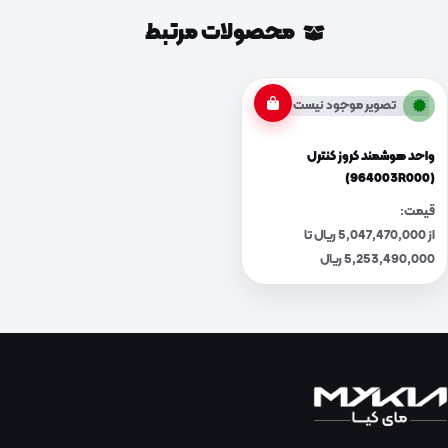
محصولات مرتبط
تصویر موجود نیست
واحد هوشمند کروز کنترل
(964003R000)
قیمت:
از 5,047,470,000 ریال تا
5,253,490,000 ریال