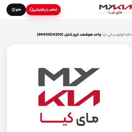
منو
تماس با پشتیبانی
خانه
لوازم یدکی کیا
واحد هوشمند کروز کنترل (96400D4200)