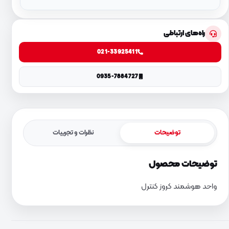
راه‌های ارتباطی
021-33925411
0935-7884727
توضیحات
نظرات و تجربیات
توضیحات محصول
واحد هوشمند کروز کنترل