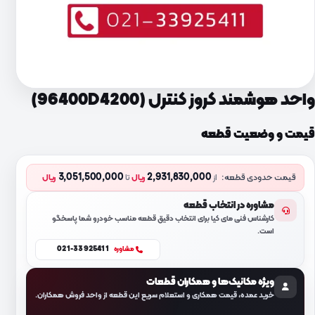
واحد هوشمند کروز کنترل (96400D4200)
قیمت و وضعیت قطعه
3,051,500,000
2,931,830,000
قیمت حدودی قطعه:
از
ریال
تا
ریال
مشاوره در انتخاب قطعه
کارشناس فنی مای کیا برای انتخاب دقیق قطعه مناسب خودرو شما پاسخگو
است.
021-33925411
مشاوره
ویژه مکانیک‌ها و همکاران قطعات
خرید عمده، قیمت همکاری و استعلام سریع این قطعه از واحد فروش همکاران.