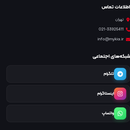
اطلاعات تماس
تهران
021-33925411
info@mykia.ir
شبکه‌های اجتماعی
تلگرام
اینستاگرام
واتساپ