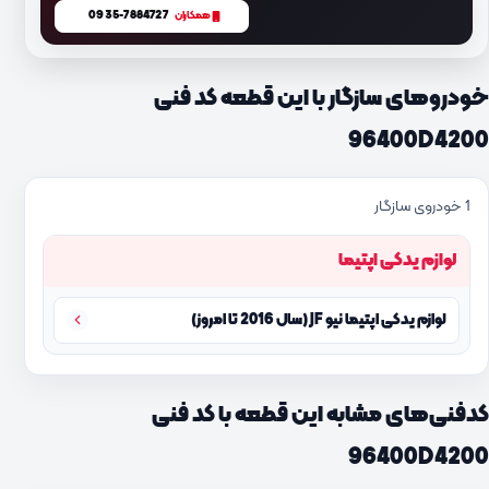
0935-7884727
همکاران
خودروهای سازگار با این قطعه کد فنی
96400D4200
1 خودروی سازگار
لوازم یدکی اپتیما
لوازم یدکی اپتیما نیو JF (سال 2016 تا امروز)
کدفنی‌های مشابه این قطعه با کد فنی
96400D4200