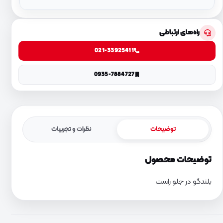
راه‌های ارتباطی
021-33925411
0935-7884727
توضیحات
نظرات و تجربیات
توضیحات محصول
بلندگو در جلو راست