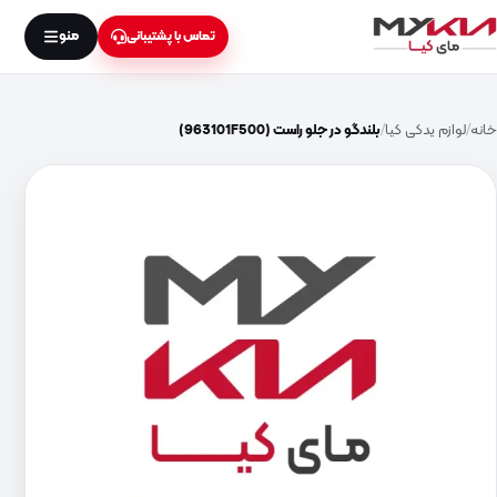
منو
تماس با پشتیبانی
خانه
لوازم یدکی کیا
بلندگو در جلو راست (963101F500)