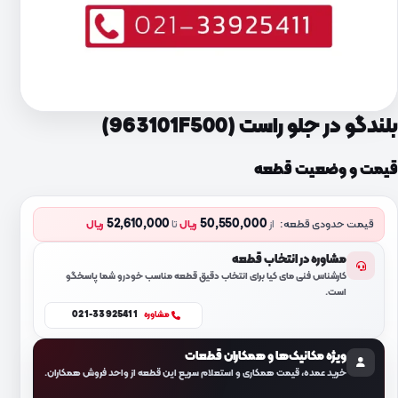
بلندگو در جلو راست (963101F500)
قیمت و وضعیت قطعه
52,610,000
50,550,000
قیمت حدودی قطعه:
از
ریال
تا
ریال
مشاوره در انتخاب قطعه
کارشناس فنی مای کیا برای انتخاب دقیق قطعه مناسب خودرو شما پاسخگو
است.
021-33925411
مشاوره
ویژه مکانیک‌ها و همکاران قطعات
خرید عمده، قیمت همکاری و استعلام سریع این قطعه از واحد فروش همکاران.