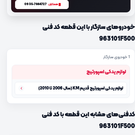
0935-7884727
همکاران
خودروهای سازگار با این قطعه کد فنی
963101F500
1 خودروی سازگار
لوازم یدکی اسپورتیج
لوازم یدکی اسپورتیج قدیم KM (سال 2006 تا 2010)
کدفنی‌های مشابه این قطعه با کد فنی
963101F500