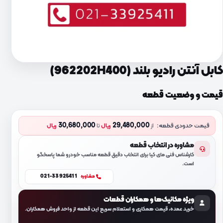
کابل آنتن رادیو بلند (962202H400)
قیمت و وضعیت قطعه
30,680,000
29,480,000
قیمت حدودی قطعه:
از
ریال
تا
ریال
مشاوره در انتخاب قطعه
کارشناس فنی مای کیا برای انتخاب دقیق قطعه مناسب خودرو شما پاسخگو
است.
021-33925411
مشاوره
ویژه مکانیک‌ها و همکاران قطعات
خرید عمده، قیمت همکاری و استعلام سریع این قطعه از واحد فروش همکاران.