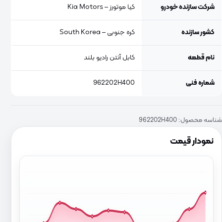
شرکت سازنده خودرو
کیا موتورز – Kia Motors
کشور سازنده
کره جنوبی – South Korea
نام قطعه
کابل آنتن رادیو بلند
شماره فنی
962202H400
شناسه محصول:
962202H400
نمودار قیمت