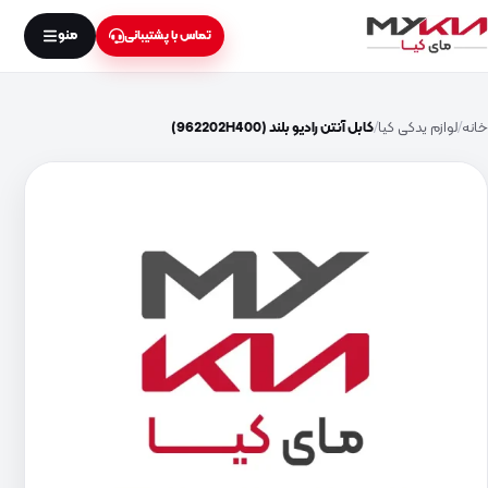
منو
تماس با پشتیبانی
خانه
لوازم یدکی کیا
کابل آنتن رادیو بلند (962202H400)