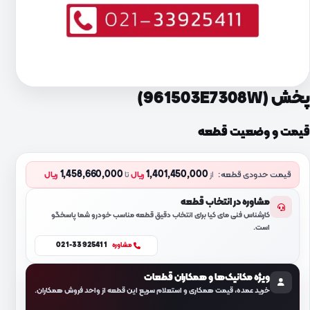
پخش (961503E7308W)
قیمت و وضعیت قطعه
1,458,660,000
1,401,450,000
قیمت حدودی قطعه:
از
ریال
تا
ریال
مشاوره در انتخاب قطعه
کارشناس فنی مای کیا برای انتخاب دقیق قطعه مناسب خودرو شما پاسخگو
است.
021-33925411
مشاوره
ویژه مکانیک‌ها و همکاران قطعات
خرید عمده، قیمت همکاری و استعلام سریع این قطعه از واحد فروش همکاران.