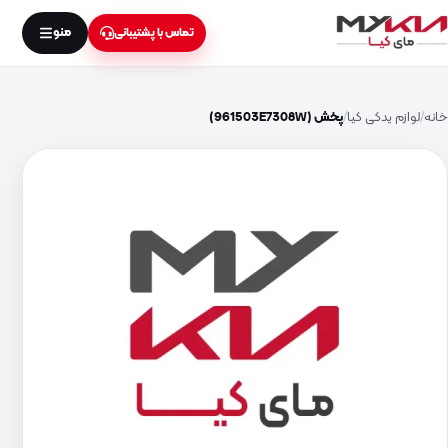
منو
تماس با پشتیبانی
خانه
لوازم یدکی کیا
پخش (961503E7308W)