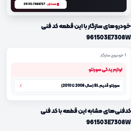
0935-7884727
همکاران
خودروهای سازگار با این قطعه کد فنی
961503E7308W
1 خودروی سازگار
لوازم یدکی سورنتو
سورنتو قدیم BL (سال 2008 تا 2010)
کدفنی‌های مشابه این قطعه با کد فنی
961503E7308W