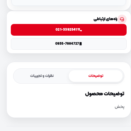
راه‌های ارتباطی
021-33925411
0935-7884727
توضیحات
نظرات و تجربیات
توضیحات محصول
پخش