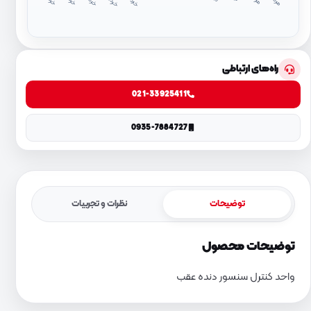
د
۱
د
۴
راه‌های ارتباطی
021-33925411
0935-7884727
توضیحات
نظرات و تجربیات
توضیحات محصول
واحد کنترل سنسور دنده عقب