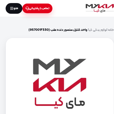
منو
تماس با پشتیبانی
خانه
لوازم یدکی کیا
واحد کنترل سنسور دنده عقب (957001F330)