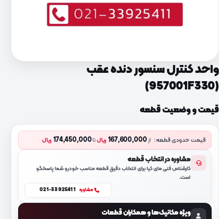
واحد کنترل سنسور دنده عقب
(957001F330)
قیمت و وضعیت قطعه
174,450,000
167,600,000
قیمت حدودی قطعه:
از
ریال
تا
ریال
مشاوره در انتخاب قطعه
کارشناس فنی مای کیا برای انتخاب دقیق قطعه مناسب خودرو شما پاسخگو
است.
021-33925411
مشاوره
ویژه مکانیک‌ها و همکاران قطعات