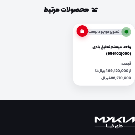
محصولات مرتبط
تصویر موجود نیست
واحد سیستم تعلیق بادی
(956102J000)
قیمت:
از 469,120,000 ریال تا
488,270,000 ریال