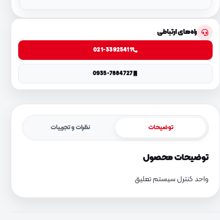
راه‌های ارتباطی
021-33925411
0935-7884727
توضیحات
نظرات و تجربیات
توضیحات محصول
واحد کنترل سیستم تعلیق