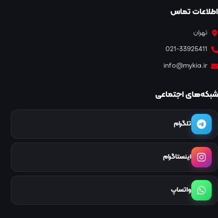
اطلاعات تماس
تهران
021-33925411
info@mykia.ir
شبکه‌های اجتماعی
تلگرام
اینستاگرام
واتساپ