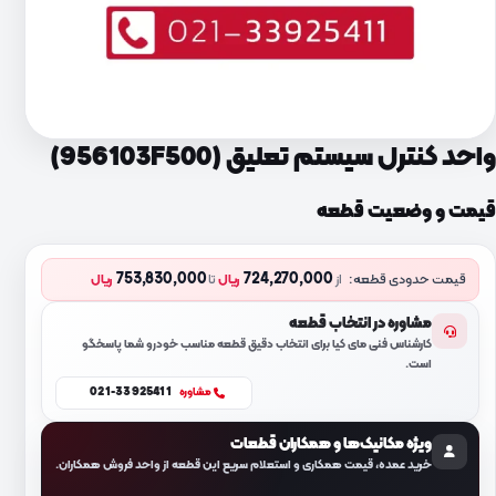
واحد کنترل سیستم تعلیق (956103F500)
قیمت و وضعیت قطعه
753,830,000
724,270,000
قیمت حدودی قطعه:
از
ریال
تا
ریال
مشاوره در انتخاب قطعه
کارشناس فنی مای کیا برای انتخاب دقیق قطعه مناسب خودرو شما پاسخگو
است.
021-33925411
مشاوره
ویژه مکانیک‌ها و همکاران قطعات
خرید عمده، قیمت همکاری و استعلام سریع این قطعه از واحد فروش همکاران.