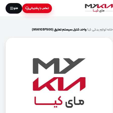
منو
تماس با پشتیبانی
خانه
لوازم یدکی کیا
واحد کنترل سیستم تعلیق (956103F500)