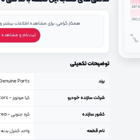
287,
250,
همکار گرامی، برای مشاهده اطلاعات بیشتر و
ثبت‌نام و مشاهده 
خ
ر
دا
توضیحات تکمیلی
برند
Genuine Parts, اصلی جنیون پار
شرکت سازنده خودرو
کیا موتورز – Kia Motors
کشور سازنده
کره جنوبی – South Korea
نام قطعه
واحد کنترل بدنه