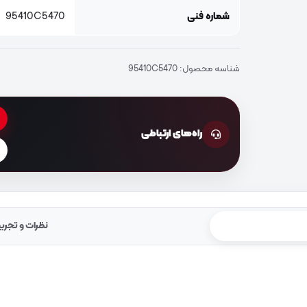
شماره فنی
95410C5470
شناسه محصول:
95410C5470
راه‌های ارتباطی
نظرات و تجرب