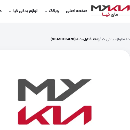
صفحه اصلی
وبلاگ
لوازم یدکی کیا
در
خانه
لوازم یدکی کیا
واحد کنترل بدنه (95410C5470)