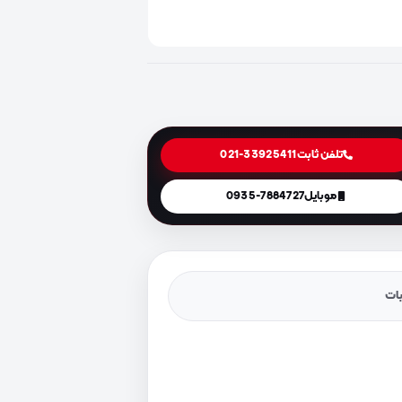
تلفن ثابت
021-33925411
موبایل
0935-7884727
یات