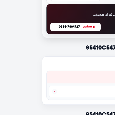
د فروش همکاران.
0935-7884727
همکاران