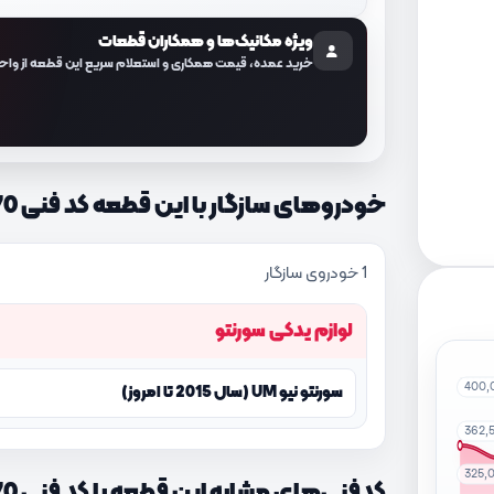
ویژه مکانیک‌ها و همکاران قطعات
خرید عمده، قیمت همکاری و استعلام سریع این قطعه از واح
خودروهای سازگار با این قطعه کد فنی 95410C5470
1 خودروی سازگار
لوازم یدکی سورنتو
400,
سورنتو نیو UM (سال 2015 تا امروز)
362,
325,
کدفنی‌های مشابه این قطعه با کد فنی 95410C5470