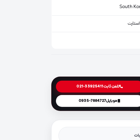
استارت
تلفن ثابت
021-33925411
موبایل
0935-7884727
یات