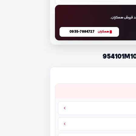
د فروش همکاران.
0935-7884727
همکاران