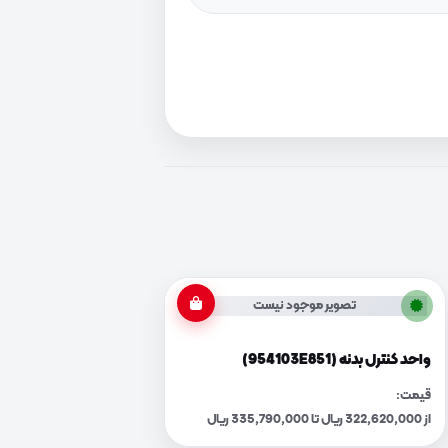
تصویر موجود نیست
واحد کنترل بدنه (954103E851)
قیمت:
از 322,620,000 ریال تا 335,790,000 ریال