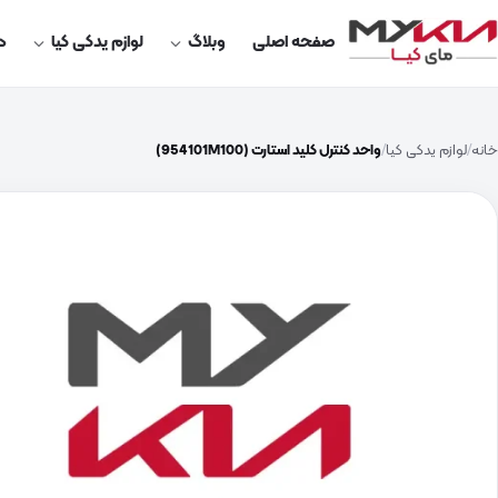
صفحه اصلی
وبلاگ
لوازم یدکی کیا
در
خانه
لوازم یدکی کیا
واحد کنترل کلید استارت (954101M100)