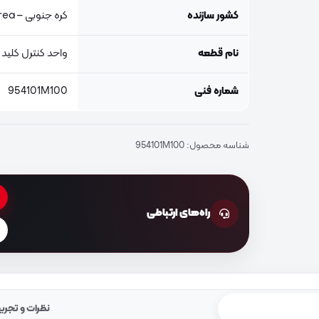
کشور سازنده
کره جنوبی – South Korea
نام قطعه
واحد کنترل کلید 
شماره فنی
954101M100
شناسه محصول:
954101M100
راه‌های ارتباطی
نظرات و تجرب