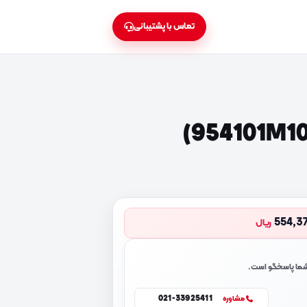
تماس با پشتیبانی
554,3
ریال
 شما پاسخگو است.
021-33925411
مشاوره