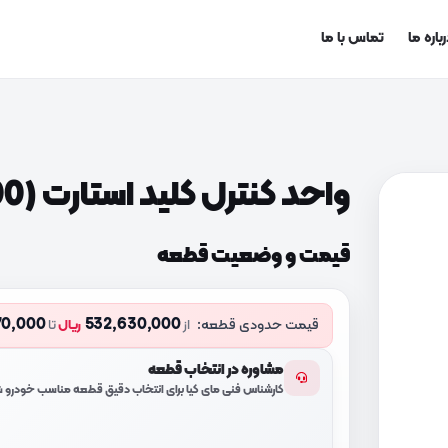
باره ما
تماس با ما
واحد کنترل کلید استارت (954101M100)
قیمت و وضعیت قطعه
70,000
532,630,000
قیمت حدودی قطعه:
از
ریال
تا
مشاوره در انتخاب قطعه
کارشناس فنی مای کیا برای انتخاب دقیق قطعه مناسب خودرو