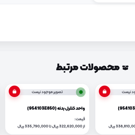
محصولات مرتبط
د نیست
تصویر موجود نیست
واحد کنترل بدنه (954103E850)
قیمت:
از 322,620,000 ریال تا 335,790,000 ریال