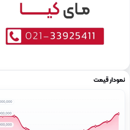
نمودار قیمت
000,000
000,000
000,000