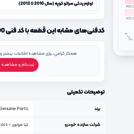
لوازم یدکی سراتو کوپه (سال 2010 تا 2012)
450,
400,
کدفنی‌های مشابه این قطعه با کد فنی 954101M100
خ
ر
دا
همکار گرامی، برای مشاهده اطلاعات بیشتر و
ثبت‌نام و مشاهده 
توضیحات تکمیلی
برند
Genuine Parts, اصلی جنیون پار
شرکت سازنده خودرو
کیا موتورز – Kia Motors