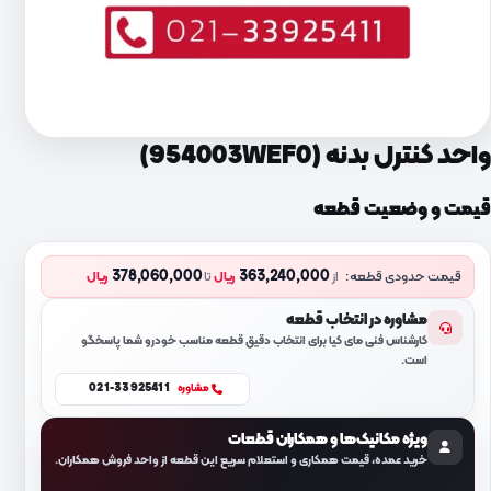
واحد کنترل بدنه (954003WEF0)
قیمت و وضعیت قطعه
378,060,000
363,240,000
قیمت حدودی قطعه:
از
ریال
تا
ریال
مشاوره در انتخاب قطعه
کارشناس فنی مای کیا برای انتخاب دقیق قطعه مناسب خودرو شما پاسخگو
است.
021-33925411
مشاوره
ویژه مکانیک‌ها و همکاران قطعات
خرید عمده، قیمت همکاری و استعلام سریع این قطعه از واحد فروش همکاران.