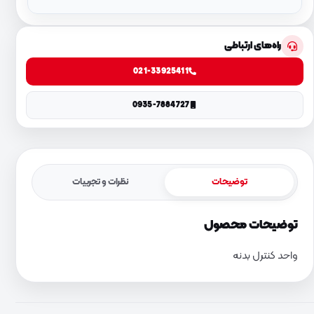
راه‌های ارتباطی
021-33925411
0935-7884727
توضیحات
نظرات و تجربیات
توضیحات محصول
واحد کنترل بدنه