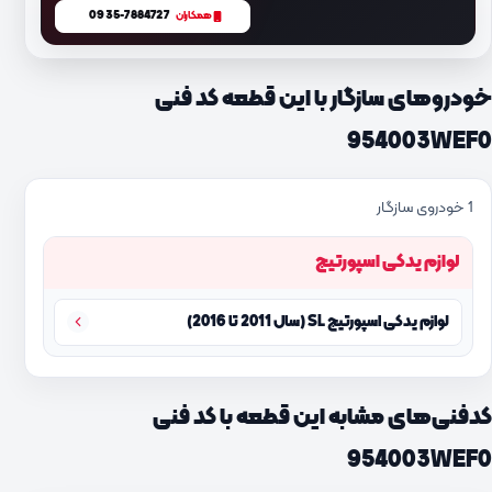
0935-7884727
همکاران
خودروهای سازگار با این قطعه کد فنی
954003WEF0
1 خودروی سازگار
لوازم یدکی اسپورتیج
لوازم یدکی اسپورتیج SL (سال 2011 تا 2016)
کدفنی‌های مشابه این قطعه با کد فنی
954003WEF0