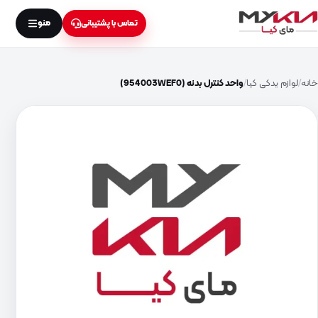
منو
تماس با پشتیبانی
خانه
لوازم یدکی کیا
واحد کنترل بدنه (954003WEF0)