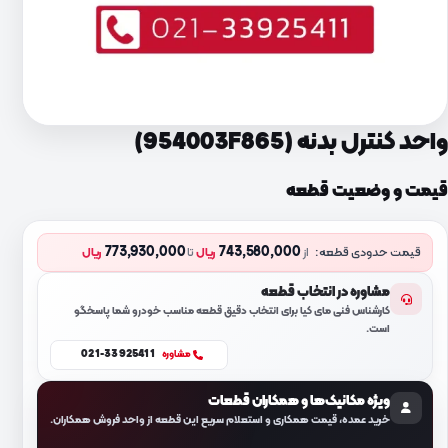
واحد کنترل بدنه (954003F865)
قیمت و وضعیت قطعه
773,930,000
743,580,000
قیمت حدودی قطعه:
از
ریال
تا
ریال
مشاوره در انتخاب قطعه
کارشناس فنی مای کیا برای انتخاب دقیق قطعه مناسب خودرو شما پاسخگو
است.
021-33925411
مشاوره
ویژه مکانیک‌ها و همکاران قطعات
خرید عمده، قیمت همکاری و استعلام سریع این قطعه از واحد فروش همکاران.