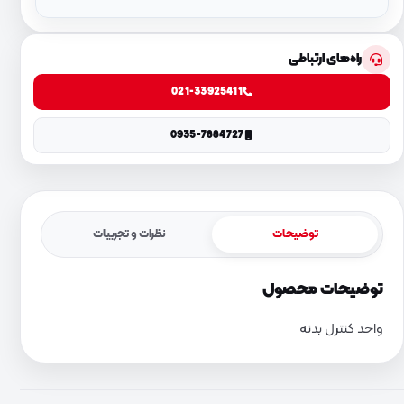
راه‌های ارتباطی
021-33925411
0935-7884727
توضیحات
نظرات و تجربیات
توضیحات محصول
واحد کنترل بدنه