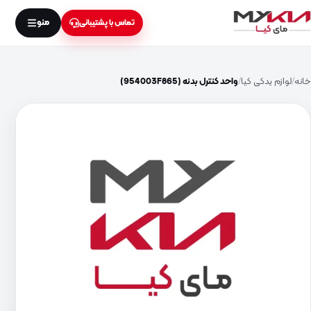
منو
تماس با پشتیبانی
خانه
لوازم یدکی کیا
واحد کنترل بدنه (954003F865)