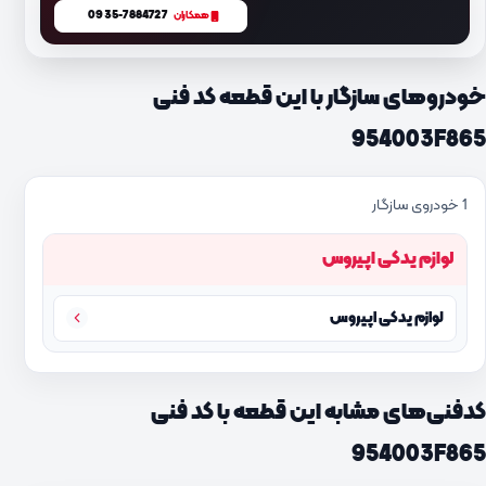
0935-7884727
همکاران
خودروهای سازگار با این قطعه کد فنی
954003F865
1 خودروی سازگار
لوازم یدکی اپیروس
لوازم یدکی اپیروس
کدفنی‌های مشابه این قطعه با کد فنی
954003F865