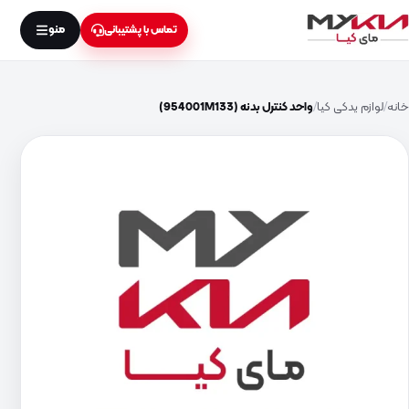
منو
تماس با پشتیبانی
خانه
لوازم یدکی کیا
واحد کنترل بدنه (954001M133)