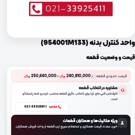
واحد کنترل بدنه (954001M133)
قیمت و وضعیت قطعه
250,640,000
240,810,000
قیمت حدودی قطعه:
از
ریال
تا
ریال
مشاوره در انتخاب قطعه
کارشناس فنی مای کیا برای انتخاب دقیق قطعه مناسب خودرو شما پاسخگو
است.
021-33925411
مشاوره
ویژه مکانیک‌ها و همکاران قطعات
خرید عمده، قیمت همکاری و استعلام سریع این قطعه از واحد فروش همکاران.