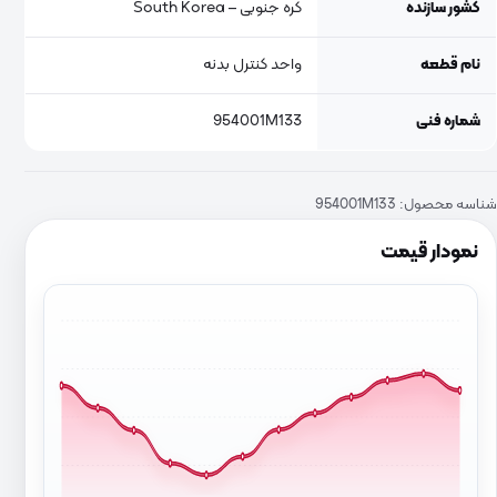
کشور سازنده
کره جنوبی – South Korea
نام قطعه
واحد کنترل بدنه
شماره فنی
954001M133
شناسه محصول:
954001M133
نمودار قیمت