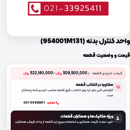
واحد کنترل بدنه (954001M131)
قیمت و وضعیت قطعه
322,140,000
309,500,000
قیمت حدودی قطعه:
از
ریال
تا
ریال
مشاوره در انتخاب قطعه
کارشناس فنی مای کیا برای انتخاب دقیق قطعه مناسب خودرو شما پاسخگو
است.
021-33925411
مشاوره
ویژه مکانیک‌ها و همکاران قطعات
خرید عمده، قیمت همکاری و استعلام سریع این قطعه از واحد فروش همکاران.