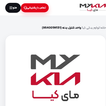
منو
تماس با پشتیبانی
خانه
لوازم یدکی کیا
واحد کنترل بدنه (954001M131)