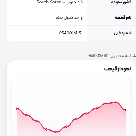
کشور سازنده
کره جنوبی – South Korea
نام قطعه
واحد کنترل بدنه
شماره فنی
954001M131
شناسه محصول:
954001M131
نمودار قیمت