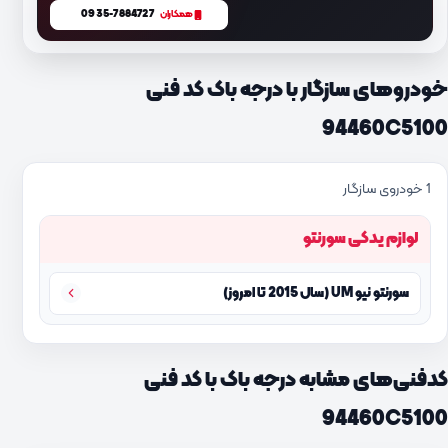
0935-7884727
همکاران
خودروهای سازگار با درجه باک کد فنی
94460C5100
1 خودروی سازگار
لوازم یدکی سورنتو
سورنتو نیو UM (سال 2015 تا امروز)
کدفنی‌های مشابه درجه باک با کد فنی
94460C5100