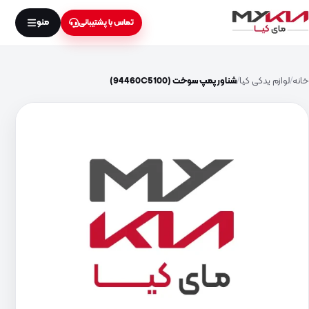
منو
تماس با پشتیبانی
خانه
لوازم یدکی کیا
شناور پمپ سوخت (94460C5100)