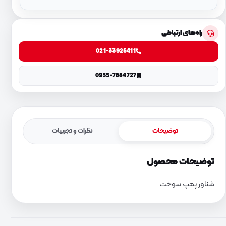
راه‌های ارتباطی
021-33925411
0935-7884727
توضیحات
نظرات و تجربیات
توضیحات محصول
شناور پمپ سوخت