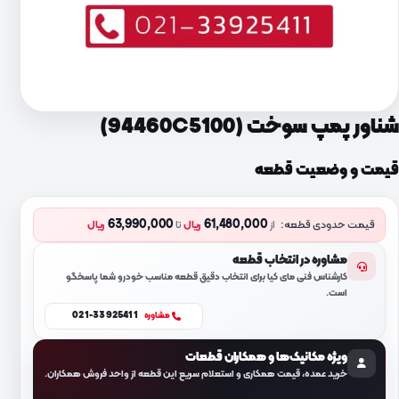
شناور پمپ سوخت (94460C5100)
قیمت و وضعیت قطعه
63,990,000
61,480,000
قیمت حدودی قطعه:
از
ریال
تا
ریال
مشاوره در انتخاب قطعه
کارشناس فنی مای کیا برای انتخاب دقیق قطعه مناسب خودرو شما پاسخگو
است.
021-33925411
مشاوره
ویژه مکانیک‌ها و همکاران قطعات
خرید عمده، قیمت همکاری و استعلام سریع این قطعه از واحد فروش همکاران.