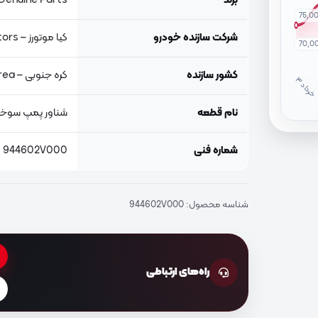
برند
Genuine Parts, اصلی جنیون پار
75,0
شرکت سازنده خودرو
کیا موتورز – Kia Motors
70,0
کشور سازنده
کره جنوبی – South Korea
خ
ر
دا
نام قطعه
شناور پمپ سوخ
شماره فنی
944602V000
شناسه محصول:
944602V000
راه‌های ارتباطی