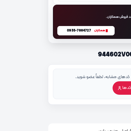
د فروش همکاران.
0935-7884727
همکاران
 کدهای مشابه، لطفاً عضو شوید.
کدها