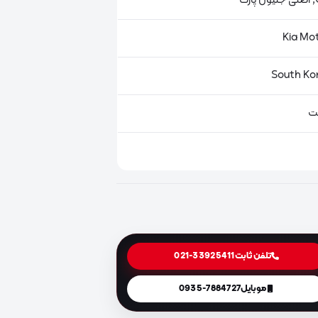
ت
ت
تلفن ثابت
021-33925411
موبایل
0935-7884727