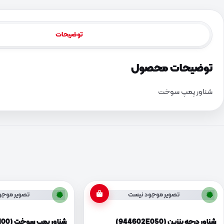
توضیحات
توضیحات محصول
شناور پمپ سوخت
تصویر موجود نیست
تصویر موجو
شناور درجه بنزین (944602E050)
شناور پمپ سوخت (9446007100)