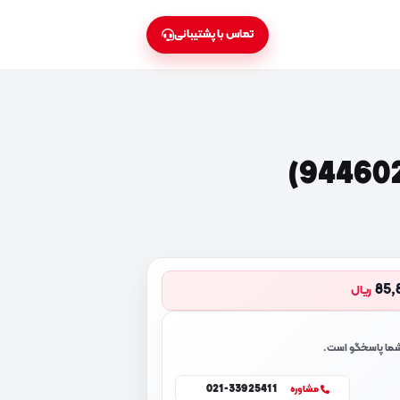
تماس با پشتیبانی
85,
ریال
 شما پاسخگو است.
021-33925411
مشاوره