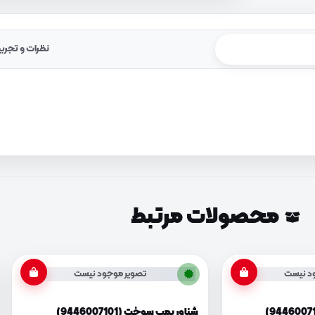
نظرات و تجرب
محصولات مرتبط
د نیست
تصویر موجود نیست
شناور پمپ سوخت (9446007101)