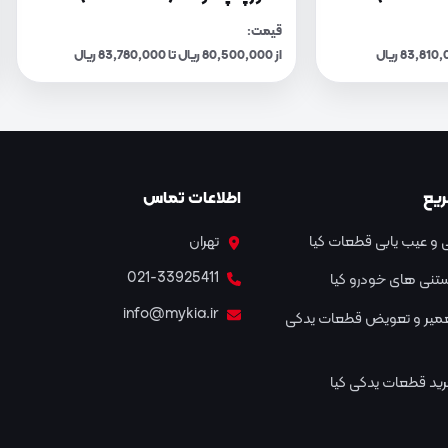
قیمت:
از 80,500,000 ریال تا 83,780,000 ریال
یع
اطلاعات تماس
و عیب یابی قطعات کیا
تهران
021-33925411
نستنی های خودرو کیا
info@mykia.ir
عمیر و تعویض قطعات یدکی
ید قطعات یدکی کیا