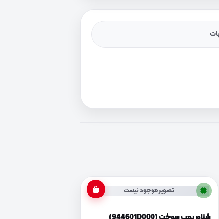
یات
تصویر موجود نیست
شناور پمپ سوخت (944601D000)