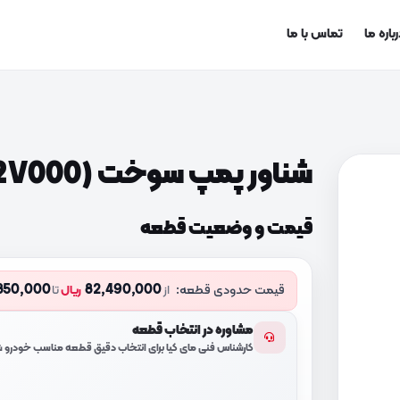
باره ما
تماس با ما
شناور پمپ سوخت (944602V000)
قیمت و وضعیت قطعه
850,000
82,490,000
قیمت حدودی قطعه:
از
ریال
تا
مشاوره در انتخاب قطعه
کارشناس فنی مای کیا برای انتخاب دقیق قطعه مناسب خودرو