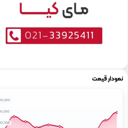
نمودار قیمت
00,000
00,000
00,000