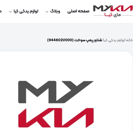
صفحه اصلی
وبلاگ
لوازم یدکی کیا
در
خانه
لوازم یدکی کیا
شناور پمپ سوخت (944602V000)