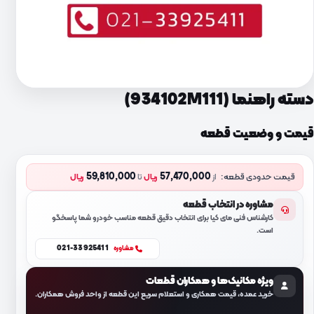
دسته راهنما (934102M111)
قیمت و وضعیت قطعه
59,810,000
57,470,000
قیمت حدودی قطعه:
از
ریال
تا
ریال
مشاوره در انتخاب قطعه
کارشناس فنی مای کیا برای انتخاب دقیق قطعه مناسب خودرو شما پاسخگو
است.
021-33925411
مشاوره
ویژه مکانیک‌ها و همکاران قطعات
خرید عمده، قیمت همکاری و استعلام سریع این قطعه از واحد فروش همکاران.