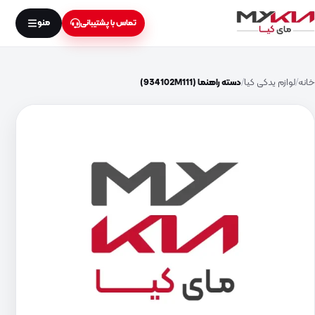
منو
تماس با پشتیبانی
خانه
لوازم یدکی کیا
دسته راهنما (934102M111)