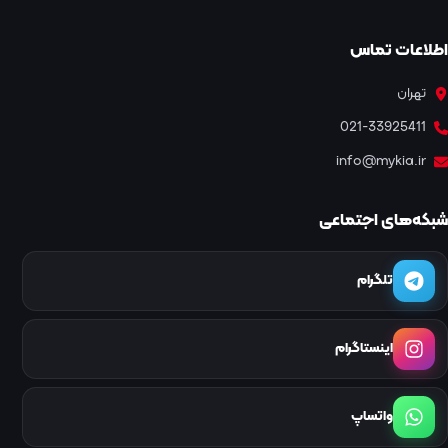
اطلاعات تماس
تهران
021-33925411
info@mykia.ir
شبکه‌های اجتماعی
تلگرام
اینستاگرام
واتساپ