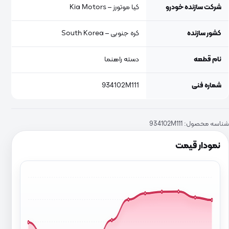
شرکت سازنده خودرو
کیا موتورز – Kia Motors
کشور سازنده
کره جنوبی – South Korea
نام قطعه
دسته راهنما
شماره فنی
934102M111
شناسه محصول:
934102M111
نمودار قیمت