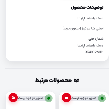
توضیحات محصول
دسته راهنما اپتیما
اصلی کیا موتورز (جنیون پارت)
شماره فنی :
دسته راهنما اپتیما
934102M111
محصولات مرتبط
تصویر موجود نیست
تصویر موجود نیست