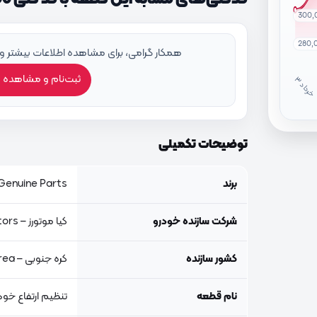
300,
280,
همکار گرامی، برای مشاهده اطلاعات بیشتر و
ثبت‌نام و مشاهده 
خ
ر
دا
توضیحات تکمیلی
برند
Genuine Parts, اصلی جنیون پار
شرکت سازنده خودرو
کیا موتورز – Kia Motors
کشور سازنده
کره جنوبی – South Korea
نام قطعه
تنظیم ارتفاع خود