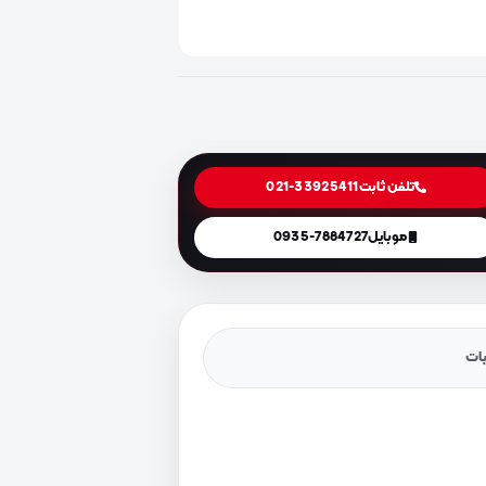
تلفن ثابت
021-33925411
موبایل
0935-7884727
یات