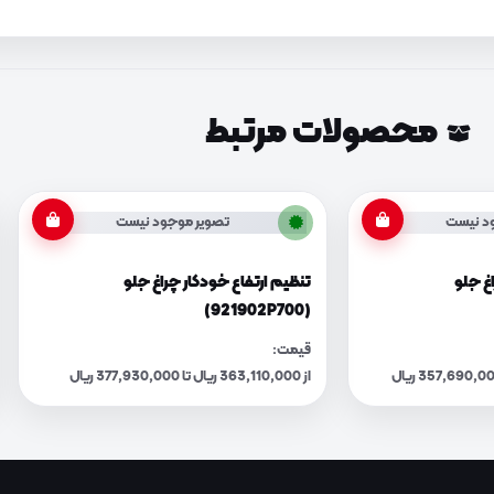
محصولات مرتبط
د نیست
تصویر موجود نیست
اغ جلو
تنظیم ارتفاع خودکار چراغ جلو
(921902P700)
قیمت:
از 363,110,000 ریال تا 377,930,000 ریال