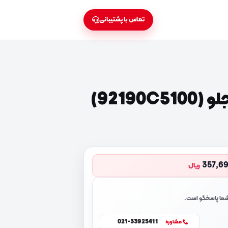
تماس با پشتیبانی
92190)
357,6
ریال
 شما پاسخگو است.
021-33925411
مشاوره