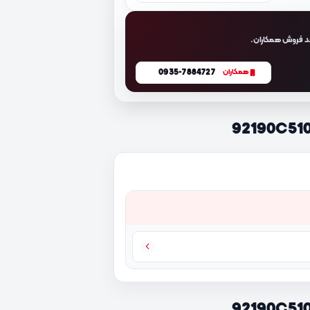
د فروش همکاران.
0935-7884727
همکاران