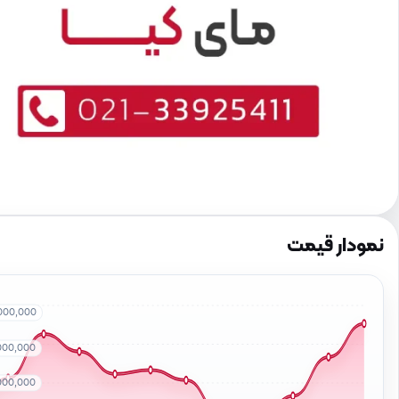
نمودار قیمت
000,000
000,000
000,000