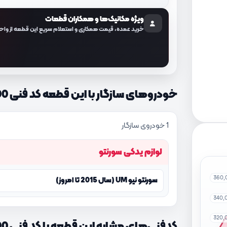
ویژه مکانیک‌ها و همکاران قطعات
خرید عمده، قیمت همکاری و استعلام سریع این قطعه از واح
خودروهای سازگار با این قطعه کد فنی 92190C5100
1 خودروی سازگار
لوازم یدکی سورنتو
360,
سورنتو نیو UM (سال 2015 تا امروز)
340,
320,
کدفنی‌های مشابه این قطعه با کد فنی 92190C5100