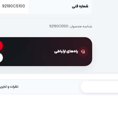
شماره فنی
92190C5100
شناسه محصول:
92190C5100
راه‌های ارتباطی
نظرات و تجرب