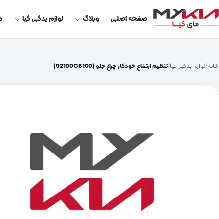
صفحه اصلی
وبلاگ
لوازم یدکی کیا
در
خانه
لوازم یدکی کیا
تنظیم ارتفاع خودکار چراغ جلو (92190C5100)