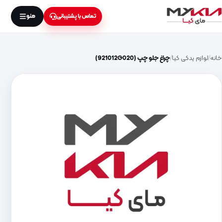
منو
تماس با پشتیبانی
خانه
لوازم یدکی کیا
چراغ جلو چپ (921012G020)