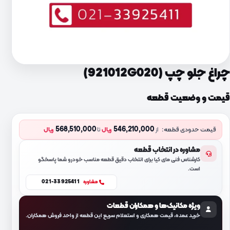
چراغ جلو چپ (921012G020)
قیمت و وضعیت قطعه
568,510,000
546,210,000
قیمت حدودی قطعه:
از
ریال
تا
ریال
مشاوره در انتخاب قطعه
کارشناس فنی مای کیا برای انتخاب دقیق قطعه مناسب خودرو شما پاسخگو
است.
021-33925411
مشاوره
ویژه مکانیک‌ها و همکاران قطعات
خرید عمده، قیمت همکاری و استعلام سریع این قطعه از واحد فروش همکاران.