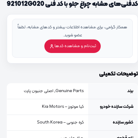
کدفنی‌های مشابه چراغ جلو با کد فنی 921012G020
همکار گرامی، برای مشاهده اطلاعات بیشتر و کدهای مشابه، لطفاً
عضو شوید.
ثبت‌نام و مشاهده کدها
توضیحات تکمیلی
برند
Genuine Parts, اصلی جنیون پارت
شرکت سازنده خودرو
کیا موتورز – Kia Motors
کشور سازنده
کره جنوبی – South Korea