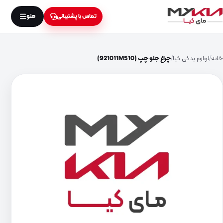
منو
تماس با پشتیبانی
خانه
لوازم یدکی کیا
چراغ جلو چپ (921011M510)