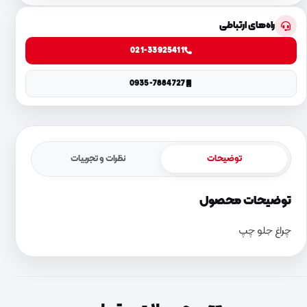
راه‌های ارتباطی
021-33925411
0935-7884727
توضیحات
نظرات و تجربیات
توضیحات محصول
چراغ جلو چپ