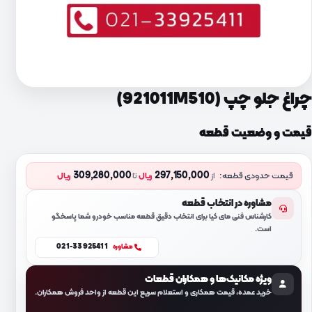
چراغ جلو چپ (921011M510)
قیمت و وضعیت قطعه
309,280,000
297,150,000
قیمت حدودی قطعه:
از
ریال
تا
ریال
مشاوره در انتخاب قطعه
کارشناس فنی مای کیا برای انتخاب دقیق قطعه مناسب خودرو شما پاسخگو
است.
021-33925411
مشاوره
ویژه مکانیک‌ها و همکاران قطعات
خرید عمده، قیمت همکاری و استعلام سریع این قطعه از واحد فروش همکاران.