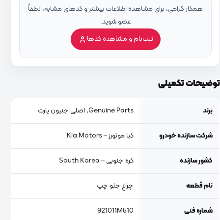
همکار گرامی، برای مشاهده اطلاعات بیشتر و کدهای مشابه، لطفاً
عضو شوید.
ثبت‌نام و مشاهده کدها
توضیحات تکمیلی
برند
Genuine Parts, اصلی جنیون پارت
شرکت سازنده خودرو
کیا موتورز – Kia Motors
کشور سازنده
کره جنوبی – South Korea
نام قطعه
چراغ جلو چپ
شماره فنی
921011M510