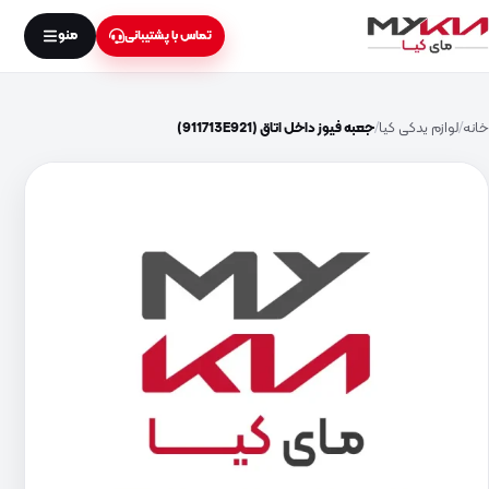
منو
تماس با پشتیبانی
خانه
لوازم یدکی کیا
جعبه فیوز داخل اتاق (911713E921)