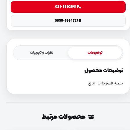
021-33925411
0935-7884727
توضیحات
نظرات و تجربیات
توضیحات محصول
جعبه فیوز داخل اتاق
محصولات مرتبط