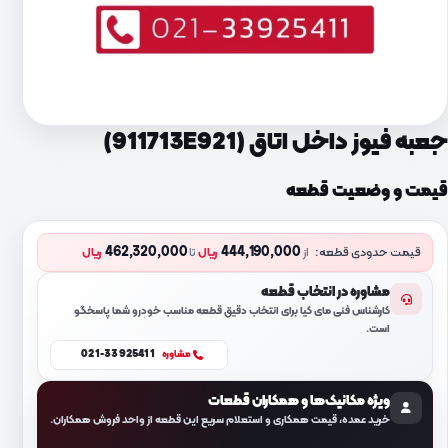
جعبه فیوز داخل اتاق (911713E921)
قیمت و وضعیت قطعه
462,320,000
444,190,000
قیمت حدودی قطعه:
از
ریال
تا
ریال
مشاوره در انتخاب قطعه
کارشناس فنی مای کیا برای انتخاب دقیق قطعه مناسب خودرو شما پاسخگو
است.
021-33925411
مشاوره
ویژه مکانیک‌ها و همکاران قطعات
خرید عمده، قیمت همکاری و استعلام سریع این قطعه از واحد فروش همکاران.