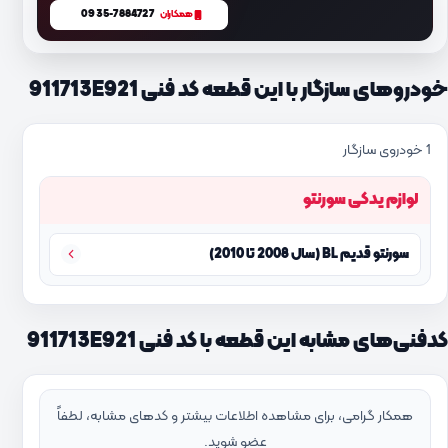
0935-7884727
همکاران
خودروهای سازگار با این قطعه کد فنی 911713E921
1 خودروی سازگار
لوازم یدکی سورنتو
سورنتو قدیم BL (سال 2008 تا 2010)
کدفنی‌های مشابه این قطعه با کد فنی 911713E921
همکار گرامی، برای مشاهده اطلاعات بیشتر و کدهای مشابه، لطفاً
عضو شوید.