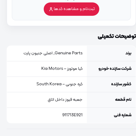
ثبت‌نام و مشاهده کدها
توضیحات تکمیلی
برند
Genuine Parts, اصلی جنیون پارت
شرکت سازنده خودرو
کیا موتورز – Kia Motors
کشور سازنده
کره جنوبی – South Korea
نام قطعه
جعبه فیوز داخل اتاق
شماره فنی
911713E921