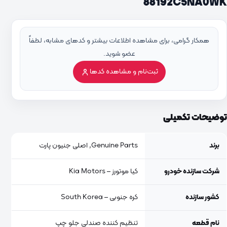
88192C5NA0WK
همکار گرامی، برای مشاهده اطلاعات بیشتر و کدهای مشابه، لطفاً
عضو شوید.
ثبت‌نام و مشاهده کدها
توضیحات تکمیلی
برند
Genuine Parts, اصلی جنیون پارت
شرکت سازنده خودرو
کیا موتورز – Kia Motors
کشور سازنده
کره جنوبی – South Korea
نام قطعه
تنظیم کننده صندلی جلو چپ