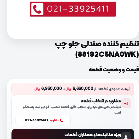
تنظیم کننده صندلی جلو چپ
(88192C5NA0WK)
قیمت و وضعیت قطعه
6,930,000
6,660,000
قیمت حدودی قطعه:
از
ریال
تا
ریال
مشاوره در انتخاب قطعه
کارشناس فنی مای کیا برای انتخاب دقیق قطعه مناسب خودرو شما پاسخگو
است.
021-33925411
مشاوره
ویژه مکانیک‌ها و همکاران قطعات