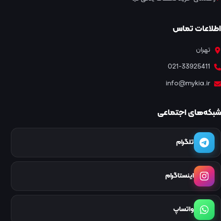
اطلاعات تماس
تهران
021-33925411
info@mykia.ir
شبکه‌های اجتماعی
تلگرام
اینستاگرام
واتساپ