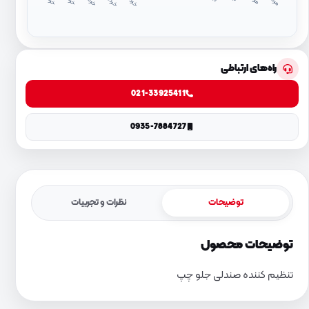
د
۱
د
۴
راه‌های ارتباطی
021-33925411
0935-7884727
توضیحات
نظرات و تجربیات
توضیحات محصول
تنظیم کننده صندلی جلو چپ