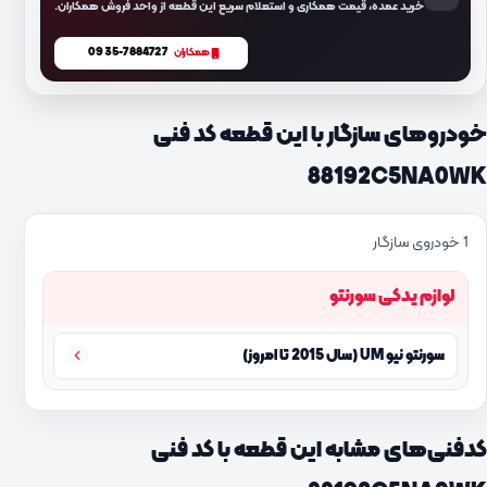
خرید عمده، قیمت همکاری و استعلام سریع این قطعه از واحد فروش همکاران.
0935-7884727
همکاران
خودروهای سازگار با این قطعه کد فنی
88192C5NA0WK
1 خودروی سازگار
لوازم یدکی سورنتو
سورنتو نیو UM (سال 2015 تا امروز)
کدفنی‌های مشابه این قطعه با کد فنی