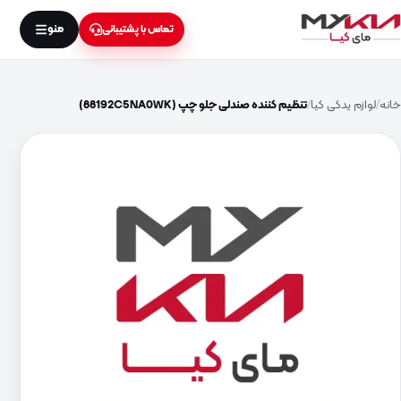
منو
تماس با پشتیبانی
خانه
لوازم یدکی کیا
تنظیم کننده صندلی جلو چپ (88192C5NA0WK)