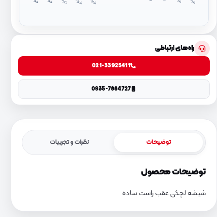
د
۱
د
۴
راه‌های ارتباطی
021-33925411
0935-7884727
توضیحات
نظرات و تجربیات
توضیحات محصول
شیشه لچکی عقب راست ساده