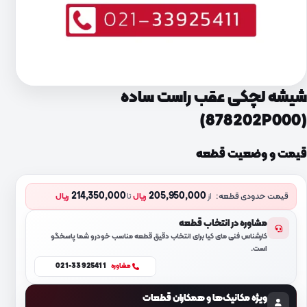
شیشه لچکی عقب راست ساده
(878202P000)
قیمت و وضعیت قطعه
214,350,000
205,950,000
قیمت حدودی قطعه:
از
ریال
تا
ریال
مشاوره در انتخاب قطعه
کارشناس فنی مای کیا برای انتخاب دقیق قطعه مناسب خودرو شما پاسخگو
است.
021-33925411
مشاوره
ویژه مکانیک‌ها و همکاران قطعات