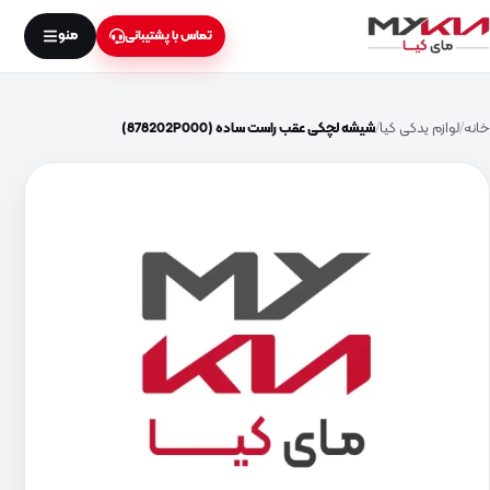
منو
تماس با پشتیبانی
خانه
لوازم یدکی کیا
شیشه لچکی عقب راست ساده (878202P000)