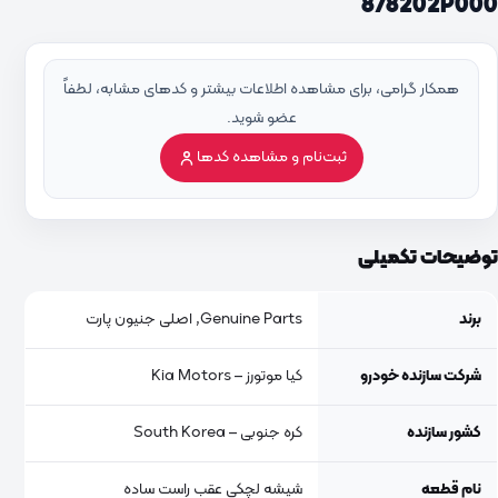
878202P000
همکار گرامی، برای مشاهده اطلاعات بیشتر و کدهای مشابه، لطفاً
عضو شوید.
ثبت‌نام و مشاهده کدها
توضیحات تکمیلی
برند
Genuine Parts, اصلی جنیون پارت
شرکت سازنده خودرو
کیا موتورز – Kia Motors
کشور سازنده
کره جنوبی – South Korea
نام قطعه
شیشه لچکی عقب راست ساده