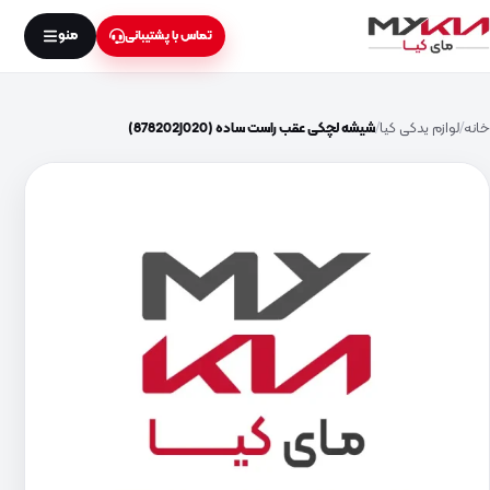
منو
تماس با پشتیبانی
خانه
لوازم یدکی کیا
شیشه لچکی عقب راست ساده (878202J020)