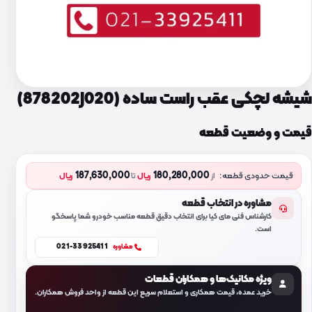
شیشه لچکی عقب راست ساده (878202J020)
قیمت و وضعیت قطعه
187,630,000
180,280,000
قیمت حدودی قطعه:
از
ریال
تا
ریال
مشاوره در انتخاب قطعه
کارشناس فنی مای کیا برای انتخاب دقیق قطعه مناسب خودرو شما پاسخگو
است.
021-33925411
مشاوره
ویژه مکانیک‌ها و همکاران قطعات
خرید عمده، قیمت همکاری و استعلام سریع این قطعه از واحد فروش همکاران.