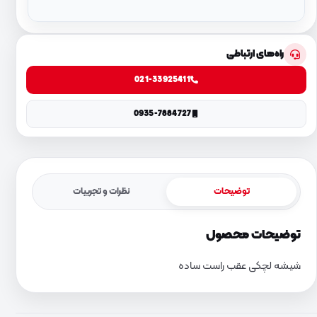
راه‌های ارتباطی
021-33925411
0935-7884727
توضیحات
نظرات و تجربیات
توضیحات محصول
شیشه لچکی عقب راست ساده