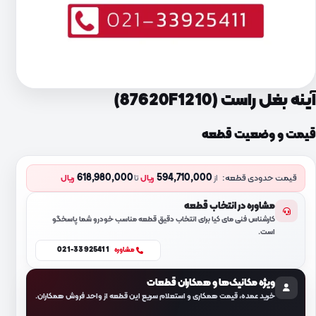
آینه بغل راست (87620F1210)
قیمت و وضعیت قطعه
618,980,000
594,710,000
قیمت حدودی قطعه:
از
ریال
تا
ریال
مشاوره در انتخاب قطعه
کارشناس فنی مای کیا برای انتخاب دقیق قطعه مناسب خودرو شما پاسخگو
است.
021-33925411
مشاوره
ویژه مکانیک‌ها و همکاران قطعات
خرید عمده، قیمت همکاری و استعلام سریع این قطعه از واحد فروش همکاران.