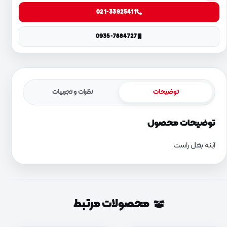
021-33925411
0935-7884727
توضیحات
نظرات و تجربیات
توضیحات محصول
آینه بغل راست
محصولات مرتبط