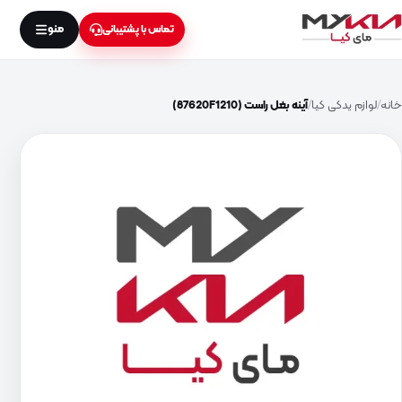
منو
تماس با پشتیبانی
خانه
لوازم یدکی کیا
آینه بغل راست (87620F1210)