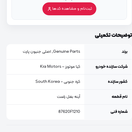
ثبت‌نام و مشاهده کدها
توضیحات تکمیلی
برند
Genuine Parts, اصلی جنیون پارت
شرکت سازنده خودرو
کیا موتورز – Kia Motors
کشور سازنده
کره جنوبی – South Korea
نام قطعه
آینه بغل راست
شماره فنی
87620F1210