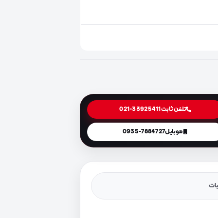
تلفن ثابت
021-33925411
موبایل
0935-7884727
یات