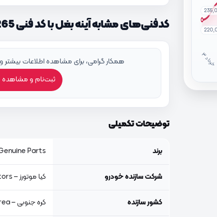
235,
کدفنی‌های مشابه آینه بغل با کد فنی 876101M265
220,
خ
ر
دا
همکار گرامی، برای مشاهده اطلاعات بیشتر و
ثبت‌نام و مشاهده 
توضیحات تکمیلی
برند
Genuine Parts, اصلی جنیون پار
شرکت سازنده خودرو
کیا موتورز – Kia Motors
کشور سازنده
کره جنوبی – South Korea