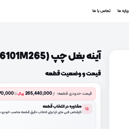
باره ما
تماس با ما
آینه بغل چپ (876101M265)
قیمت و وضعیت قطعه
70,000
265,440,000
قیمت حدودی قطعه:
از
ریال
تا
مشاوره در انتخاب قطعه
کارشناس فنی مای کیا برای انتخاب دقیق قطعه مناسب خودرو