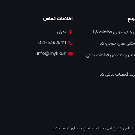
یع
اطلاعات تماس
و عیب یابی قطعات کیا
تهران
021-33925411
نستنی های خودرو کیا
info@mykia.ir
عمیر و تعویض قطعات یدکی
ید قطعات یدکی کیا
تمامی حقوق این وبسایت متعلق به مای کیا می‌باشد.