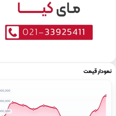
نمودار قیمت
000,000
000,000
000,000