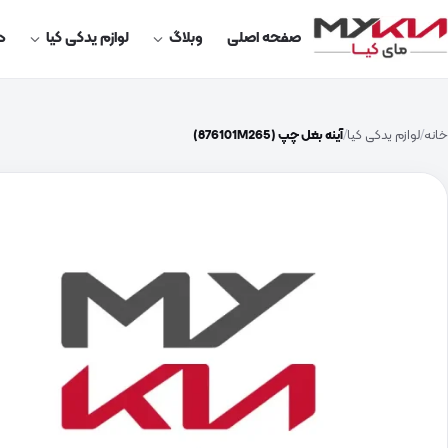
صفحه اصلی
وبلاگ
لوازم یدکی کیا
در
خانه
لوازم یدکی کیا
آینه بغل چپ (876101M265)