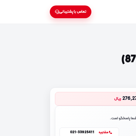
تماس با پشتیبانی
276,2
ریال
 شما پاسخگو است.
021-33925411
مشاوره