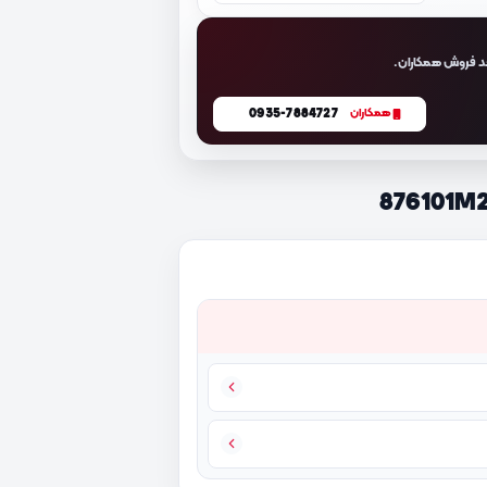
د فروش همکاران.
0935-7884727
همکاران