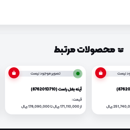
محصولات مرتبط
د نیست
تصویر موجود نیست
آینه بغل راست (876201D710)
قیمت:
از 171,110,000 ریال تا 178,090,000 ریال