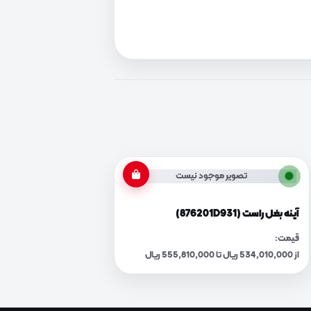
تصویر موجود نیست
آینه بغل راست (876201D931)
قیمت:
از 534,010,000 ریال تا 555,810,000 ریال