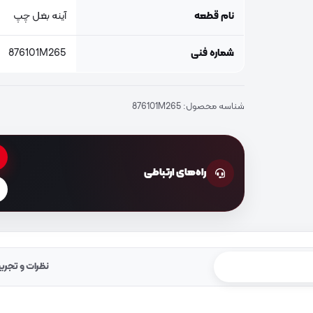
نام قطعه
آینه بغل چپ
شماره فنی
876101M265
شناسه محصول:
876101M265
راه‌های ارتباطی
نظرات و تجرب