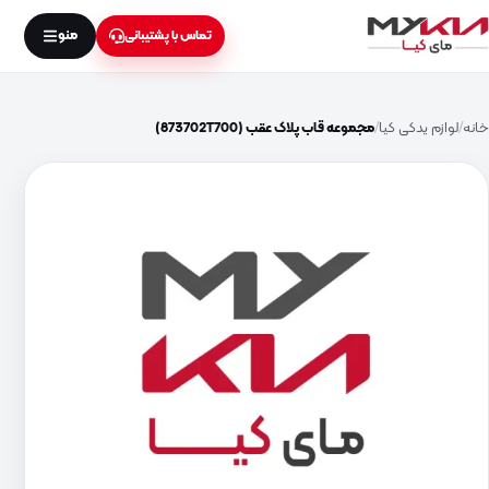
منو
تماس با پشتیبانی
خانه
لوازم یدکی کیا
مجموعه قاب پلاک عقب (873702T700)