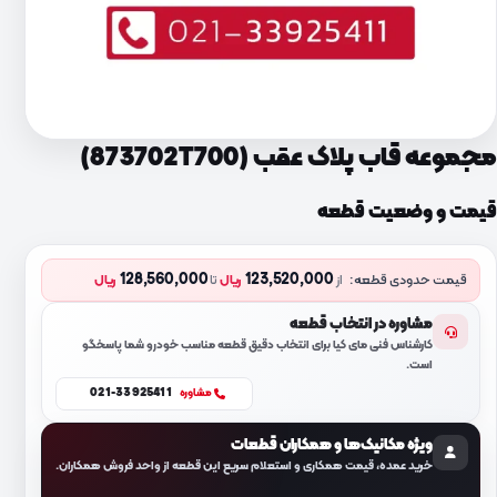
مجموعه قاب پلاک عقب (873702T700)
قیمت و وضعیت قطعه
128,560,000
123,520,000
قیمت حدودی قطعه:
از
ریال
تا
ریال
مشاوره در انتخاب قطعه
کارشناس فنی مای کیا برای انتخاب دقیق قطعه مناسب خودرو شما پاسخگو
است.
021-33925411
مشاوره
ویژه مکانیک‌ها و همکاران قطعات
خرید عمده، قیمت همکاری و استعلام سریع این قطعه از واحد فروش همکاران.