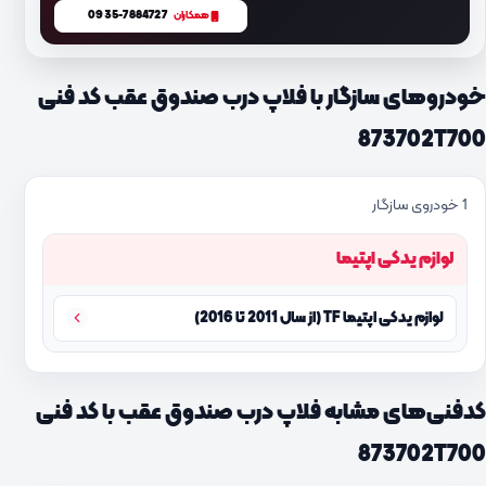
0935-7884727
همکاران
خودروهای سازگار با فلاپ درب صندوق عقب کد فنی
873702T700
1 خودروی سازگار
لوازم یدکی اپتیما
لوازم یدکی اپتیما TF (از سال 2011 تا 2016)
کدفنی‌های مشابه فلاپ درب صندوق عقب با کد فنی
873702T700