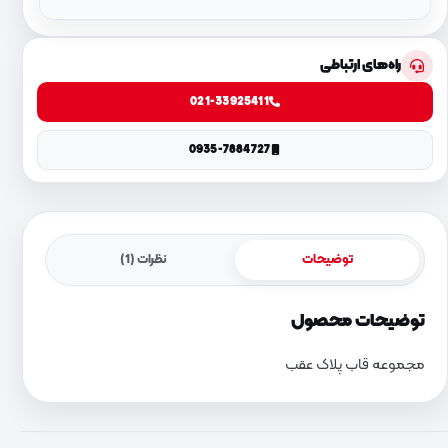
راه‌های ارتباطی
021-33925411
0935-7884727
توضیحات
نظرات (1)
توضیحات محصول
مجموعه قاب پلاک عقب