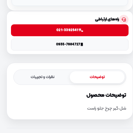
راه‌های ارتباطی
021-33925411
0935-7884727
توضیحات
نظرات و تجربیات
توضیحات محصول
شل گیر چرخ جلو راست