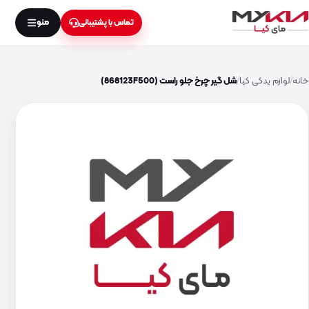
منو
تماس با پشتیبانی
خانه
لوازم یدکی کیا
شل گیر چرخ جلو راست (868123F500)