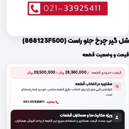
شل گیر چرخ جلو راست (868123F500)
قیمت و وضعیت قطعه
29,500,000
28,340,000
قیمت حدودی قطعه:
از
ریال
تا
ریال
مشاوره در انتخاب قطعه
کارشناس فنی مای کیا برای انتخاب دقیق قطعه مناسب خودرو شما پاسخگو
است.
021-33925411
مشاوره
ویژه مکانیک‌ها و همکاران قطعات
خرید عمده، قیمت همکاری و استعلام سریع این قطعه از واحد فروش همکاران.