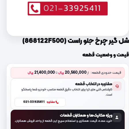
شل گیر چرخ جلو راست (868122F500)
قیمت و وضعیت قطعه
21,400,000
20,560,000
قیمت حدودی قطعه:
از
ریال
تا
ریال
مشاوره در انتخاب قطعه
کارشناس فنی مای کیا برای انتخاب دقیق قطعه مناسب خودرو شما پاسخگو
است.
021-33925411
مشاوره
ویژه مکانیک‌ها و همکاران قطعات
خرید عمده، قیمت همکاری و استعلام سریع این قطعه از واحد فروش همکاران.