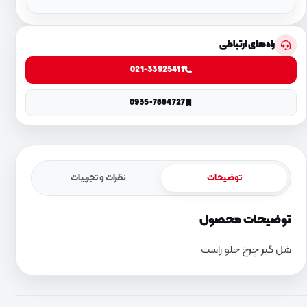
راه‌های ارتباطی
021-33925411
0935-7884727
توضیحات
نظرات و تجربیات
توضیحات محصول
شل گیر چرخ جلو راست