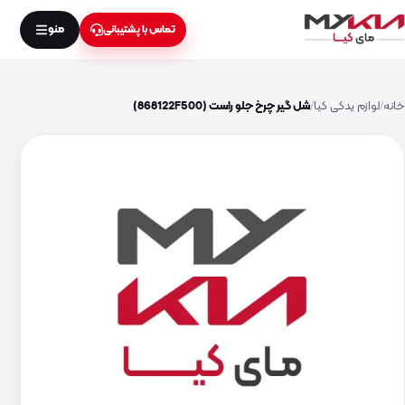
منو
تماس با پشتیبانی
خانه
لوازم یدکی کیا
شل گیر چرخ جلو راست (868122F500)