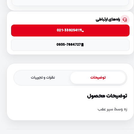
راه‌های ارتباطی
021-33925411
0935-7884727
توضیحات
نظرات و تجربیات
توضیحات محصول
زه وسط سپر عقب