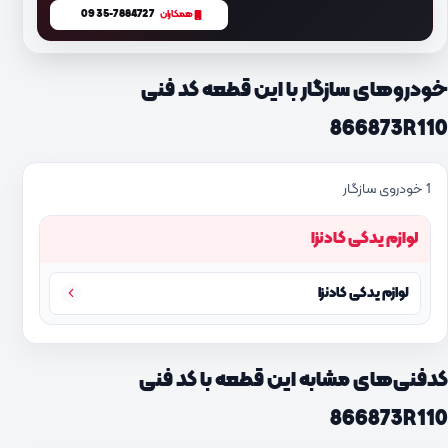
0935-7884727
همکاران
خودروهای سازگار با این قطعه کد فنی
866873R110
1 خودروی سازگار
لوازم یدکی کادنزا
لوازم یدکی کادنزا
کدفنی‌های مشابه این قطعه با کد فنی
866873R110