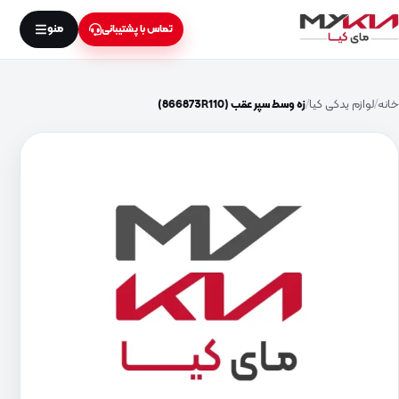
منو
تماس با پشتیبانی
خانه
لوازم یدکی کیا
زه وسط سپر عقب (866873R110)