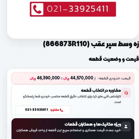
زه وسط سپر عقب (866873R110)
قیمت و وضعیت قطعه
46,390,000
44,570,000
قیمت حدودی قطعه:
از
ریال
تا
ریال
مشاوره در انتخاب قطعه
کارشناس فنی مای کیا برای انتخاب دقیق قطعه مناسب خودرو شما پاسخگو
است.
021-33925411
مشاوره
ویژه مکانیک‌ها و همکاران قطعات
خرید عمده، قیمت همکاری و استعلام سریع این قطعه از واحد فروش همکاران.