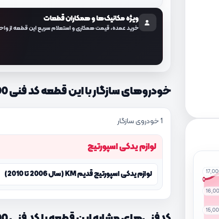
ویژه مکانیک‌ها و همکاران قطعات
خرید عمده، قیمت همکاری و استعلام سریع این قطعه از واح
خودروهای سازگار با این قطعه کد فنی 866451F500
1 خودروی سازگار
لوازم یدکی اسپورتیج
17,0
لوازم یدکی اسپورتیج قدیم KM (سال 2006 تا 2010)
16,0
15,0
کدفنی‌های مشابه این قطعه با کد فنی 866451F500