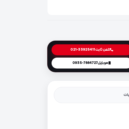
تلفن ثابت
021-33925411
موبایل
0935-7884727
یات