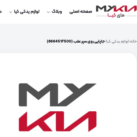
صفحه اصلی
وبلاگ
لوازم یدکی کیا
در
خانه
لوازم یدکی کیا
جاپایی روی سپر عقب (866451F500)