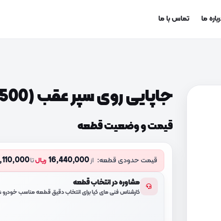
باره ما
تماس با ما
جاپایی روی سپر عقب (866451F500)
قیمت و وضعیت قطعه
,110,000
16,440,000
قیمت حدودی قطعه:
از
ریال
تا
مشاوره در انتخاب قطعه
کارشناس فنی مای کیا برای انتخاب دقیق قطعه مناسب خودرو