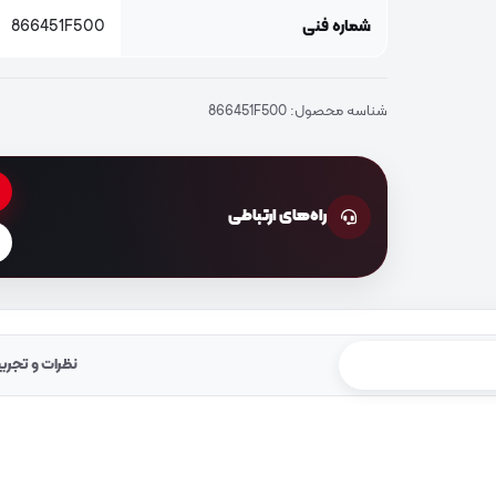
شماره فنی
866451F500
شناسه محصول:
866451F500
راه‌های ارتباطی
نظرات و تجرب