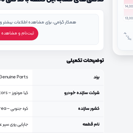
14,0
13,0
همکار گرامی، برای مشاهده اطلاعات بیشتر و
ثبت‌نام و مشاهده 
خ
ر
دا
توضیحات تکمیلی
برند
Genuine Parts, اصلی جنیون پار
شرکت سازنده خودرو
کیا موتورز – Kia Motors
کشور سازنده
کره جنوبی – South Korea
نام قطعه
جاپایی روی سپر 