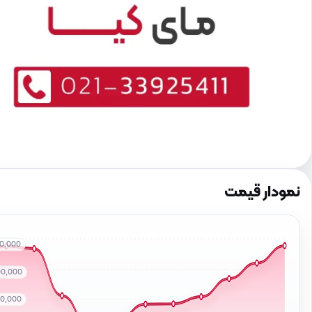
نمودار قیمت
00,000
00,000
00,000