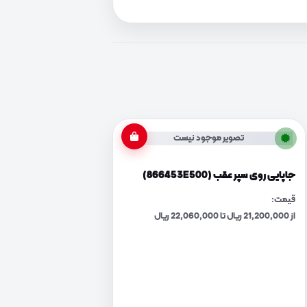
تصویر موجود نیست
جاپایی روی سپر عقب (866453E500)
قیمت:
از 21,200,000 ریال تا 22,060,000 ریال