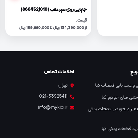
جاپایی روی سپر عقب (866452J010)
قیمت:
از 134,390,000 ریال تا 139,880,000 ریال
یع
اطلاعات تماس
و عیب یابی قطعات کیا
تهران
021-33925411
نستنی های خودرو کیا
info@mykia.ir
عمیر و تعویض قطعات یدکی
ید قطعات یدکی کیا