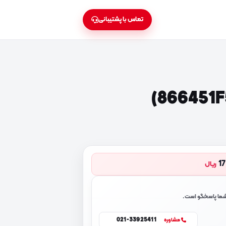
تماس با پشتیبانی
17
ریال
 شما پاسخگو است.
021-33925411
مشاوره