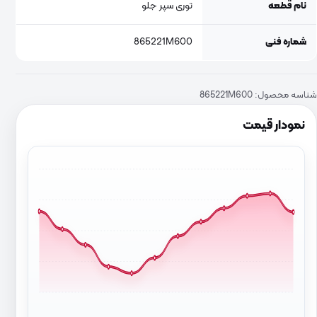
نام قطعه
توری سپر جلو
شماره فنی
865221M600
شناسه محصول:
865221M600
نمودار قیمت