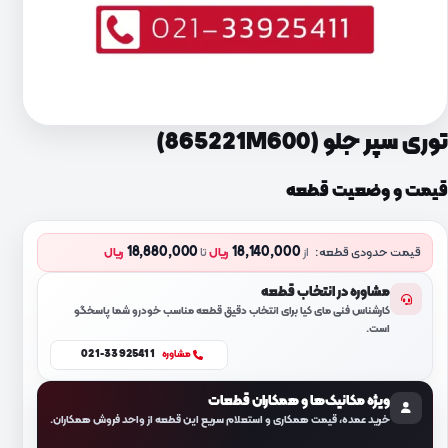
توری سپر جلو (865221M600)
قیمت و وضعیت قطعه
18,880,000
18,140,000
قیمت حدودی قطعه:
از
ریال
تا
ریال
مشاوره در انتخاب قطعه
کارشناس فنی مای کیا برای انتخاب دقیق قطعه مناسب خودرو شما پاسخگو
است.
021-33925411
مشاوره
ویژه مکانیک‌ها و همکاران قطعات
خرید عمده، قیمت همکاری و استعلام سریع این قطعه از واحد فروش همکاران.