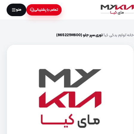
منو
تماس با پشتیبانی
خانه
لوازم یدکی کیا
توری سپر جلو (865221M600)