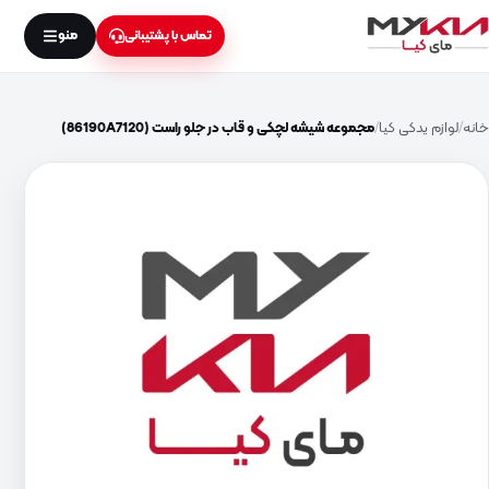
منو
تماس با پشتیبانی
خانه
لوازم یدکی کیا
مجموعه شیشه لچکی و قاب در جلو راست (86190A7120)