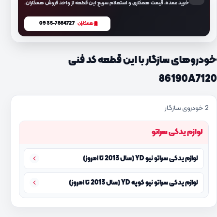
خرید عمده، قیمت همکاری و استعلام سریع این قطعه از واحد فروش همکاران.
0935-7884727
همکاران
خودروهای سازگار با این قطعه کد فنی
86190A7120
2 خودروی سازگار
لوازم یدکی سراتو
لوازم یدکی سراتو نیو YD (سال 2013 تا امروز)
لوازم یدکی سراتو نیو کوپه YD (سال 2013 تا امروز)