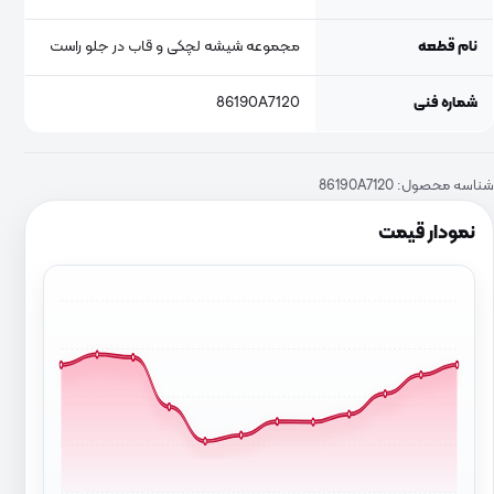
نام قطعه
مجموعه شیشه لچکی و قاب در جلو راست
شماره فنی
86190A7120
شناسه محصول:
86190A7120
نمودار قیمت