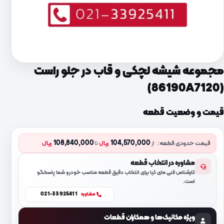
مجموعه شیشه لچکی و قاب در جلو راست
(86190A7120)
قیمت و وضعیت قطعه
108,840,000
104,570,000
قیمت حدودی قطعه:
از
ریال
تا
ریال
مشاوره در انتخاب قطعه
کارشناس فنی مای کیا برای انتخاب دقیق قطعه مناسب خودرو شما پاسخگو
است.
021-33925411
مشاوره
ویژه مکانیک‌ها و همکاران قطعات