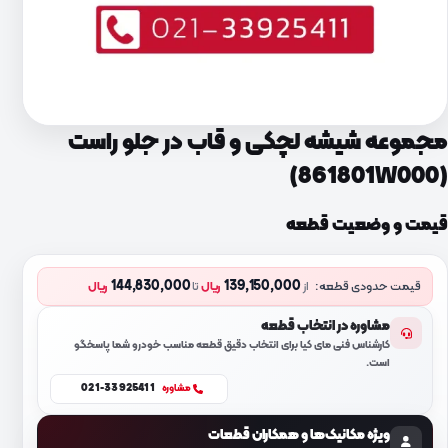
مجموعه شیشه لچکی و قاب در جلو راست
(861801W000)
قیمت و وضعیت قطعه
144,830,000
139,150,000
قیمت حدودی قطعه:
از
ریال
تا
ریال
مشاوره در انتخاب قطعه
کارشناس فنی مای کیا برای انتخاب دقیق قطعه مناسب خودرو شما پاسخگو
است.
021-33925411
مشاوره
ویژه مکانیک‌ها و همکاران قطعات