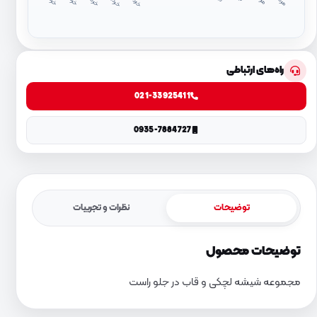
د
۱
د
۴
راه‌های ارتباطی
021-33925411
0935-7884727
توضیحات
نظرات و تجربیات
توضیحات محصول
مجموعه شیشه لچکی و قاب در جلو راست