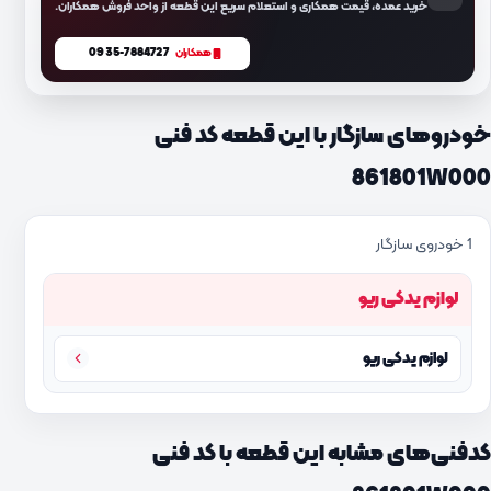
خرید عمده، قیمت همکاری و استعلام سریع این قطعه از واحد فروش همکاران.
0935-7884727
همکاران
خودروهای سازگار با این قطعه کد فنی
861801W000
1 خودروی سازگار
لوازم یدکی ریو
لوازم یدکی ریو
کدفنی‌های مشابه این قطعه با کد فنی