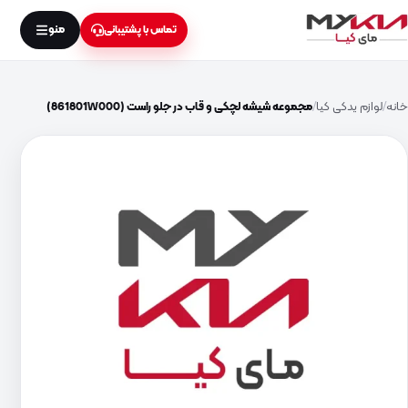
منو
تماس با پشتیبانی
خانه
لوازم یدکی کیا
مجموعه شیشه لچکی و قاب در جلو راست (861801W000)