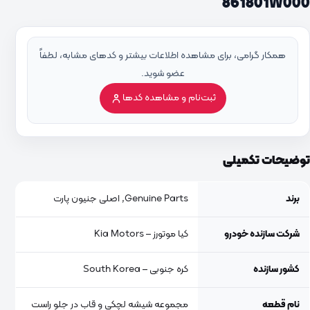
861801W000
همکار گرامی، برای مشاهده اطلاعات بیشتر و کدهای مشابه، لطفاً
عضو شوید.
ثبت‌نام و مشاهده کدها
توضیحات تکمیلی
برند
Genuine Parts, اصلی جنیون پارت
شرکت سازنده خودرو
کیا موتورز – Kia Motors
کشور سازنده
کره جنوبی – South Korea
نام قطعه
مجموعه شیشه لچکی و قاب در جلو راست