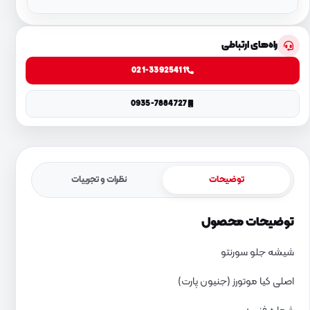
راه‌های ارتباطی
021-33925411
0935-7884727
توضیحات
نظرات و تجربیات
توضیحات محصول
شیشه جلو سورنتو
اصلی کیا موتورز (جنیون پارت)