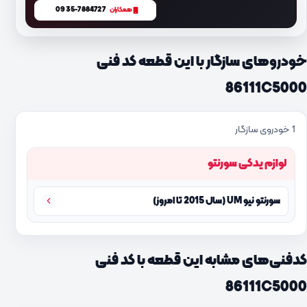
0935-7884727
همکاران
خودروهای سازگار با این قطعه کد فنی
86111C5000
1 خودروی سازگار
لوازم یدکی سورنتو
سورنتو نیو UM (سال 2015 تا امروز)
کدفنی‌های مشابه این قطعه با کد فنی
86111C5000