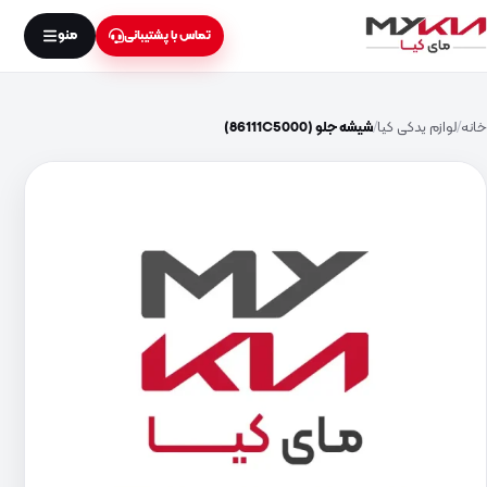
منو
تماس با پشتیبانی
خانه
لوازم یدکی کیا
شیشه جلو (86111C5000)