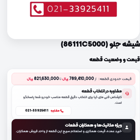
شیشه جلو (86111C5000)
قیمت و وضعیت قطعه
821,630,000
789,410,000
قیمت حدودی قطعه:
از
ریال
تا
ریال
مشاوره در انتخاب قطعه
کارشناس فنی مای کیا برای انتخاب دقیق قطعه مناسب خودرو شما پاسخگو
است.
021-33925411
مشاوره
ویژه مکانیک‌ها و همکاران قطعات
خرید عمده، قیمت همکاری و استعلام سریع این قطعه از واحد فروش همکاران.